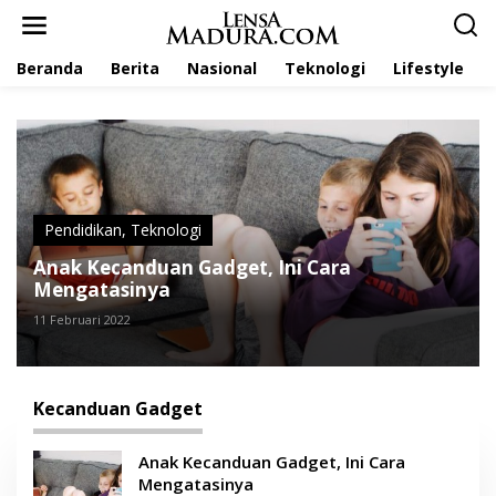
L
e
w
Beranda
Berita
Nasional
Teknologi
Lifestyle
a
t
i
k
e
k
o
n
t
Pendidikan
,
Teknologi
e
Anak Kecanduan Gadget, Ini Cara
n
Mengatasinya
11 Februari 2022
Kecanduan Gadget
Anak Kecanduan Gadget, Ini Cara
Mengatasinya