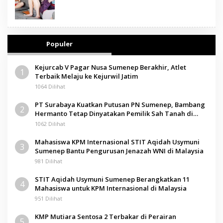
Populer
Kejurcab V Pagar Nusa Sumenep Berakhir, Atlet
1
Terbaik Melaju ke Kejurwil Jatim
1064 Dilihat
PT Surabaya Kuatkan Putusan PN Sumenep, Bambang
2
Hermanto Tetap Dinyatakan Pemilik Sah Tanah di
Pamolokan
1062 Dilihat
Mahasiswa KPM Internasional STIT Aqidah Usymuni
3
Sumenep Bantu Pengurusan Jenazah WNI di Malaysia
981 Dilihat
STIT Aqidah Usymuni Sumenep Berangkatkan 11
4
Mahasiswa untuk KPM Internasional di Malaysia
951 Dilihat
KMP Mutiara Sentosa 2 Terbakar di Perairan
5