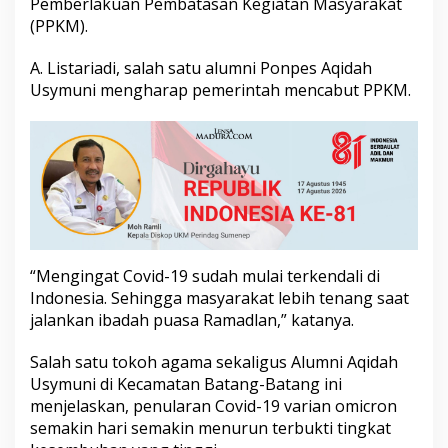
Pemberlakuan Pembatasan Kegiatan Masyarakat
i
(PPKM).
n
t
a
A. Listariadi, salah satu alumni Ponpes Aqidah
h
Usymuni mengharap pemerintah mencabut PPKM.
C
a
b
u
t
P
P
K
M
“Mengingat Covid-19 sudah mulai terkendali di
Indonesia. Sehingga masyarakat lebih tenang saat
jalankan ibadah puasa Ramadlan,” katanya.
Salah satu tokoh agama sekaligus Alumni Aqidah
Usymuni di Kecamatan Batang-Batang ini
menjelaskan, penularan Covid-19 varian omicron
semakin hari semakin menurun terbukti tingkat