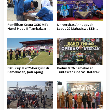
Pemilihan Ketua OSIS MTs
Universitas Annuqayah
Nurul Huda II Tambaksari
Lepas 22 Mahasiswa KKN
Jadi Sarana Pendidikan
Internasional ke Arab Saudi
Demokrasi bagi Siswa
PKDI Cup II 2026 Bergulir di
Kodim 0826 Pamekasan
Pamekasan, Jadi Ajang
Tuntaskan Operasi Katarak
Silaturahmi Kepala Desa se-
Gratis, 160 Pasien Jalani
Madura
Tindakan Medis