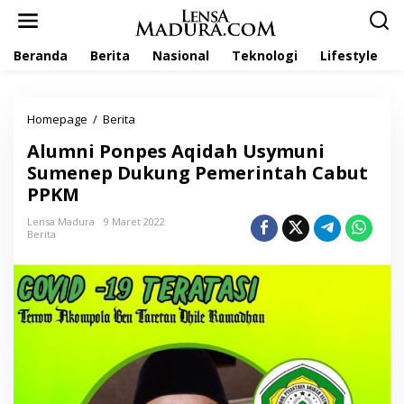
L
e
w
Beranda
Berita
Nasional
Teknologi
Lifestyle
a
t
i
k
Homepage
/
Berita
A
e
l
k
Alumni Ponpes Aqidah Usymuni
u
o
m
Sumenep Dukung Pemerintah Cabut
n
n
t
PPKM
i
e
P
n
Lensa Madura
9 Maret 2022
o
Berita
n
p
e
s
A
q
i
d
a
h