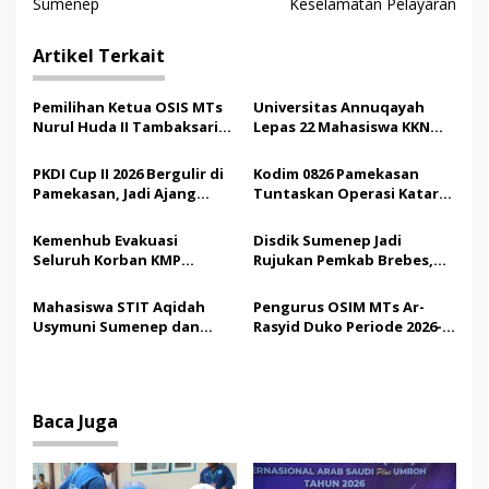
v
Sumenep
Keselamatan Pelayaran
i
Artikel Terkait
g
a
Pemilihan Ketua OSIS MTs
Universitas Annuqayah
s
Nurul Huda II Tambaksari
Lepas 22 Mahasiswa KKN
Jadi Sarana Pendidikan
Internasional ke Arab
i
Demokrasi bagi Siswa
Saudi
PKDI Cup II 2026 Bergulir di
Kodim 0826 Pamekasan
p
Pamekasan, Jadi Ajang
Tuntaskan Operasi Katarak
Silaturahmi Kepala Desa se-
Gratis, 160 Pasien Jalani
o
Madura
Tindakan Medis
Kemenhub Evakuasi
Disdik Sumenep Jadi
s
Seluruh Korban KMP
Rujukan Pemkab Brebes,
Mutiara Sentosa II,
Bupati Paramitha Terkesan
Operator Diaudit
Pendidikan Berbasis
Mahasiswa STIT Aqidah
Pengurus OSIM MTs Ar-
Budaya
Usymuni Sumenep dan
Rasyid Duko Periode 2026-
PTIQ Bantu Pemulangan
2027 Resmi Dilantik
Jenazah WNI Asal Aceh di
Malaysia
Baca Juga