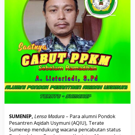
U
s
y
m
u
n
i
S
u
m
e
n
e
p
D
u
k
u
n
g
P
SUMENEP,
Lensa Madura
– Para alumni Pondok
e
m
Pesantren Aqidah Usymuni (AQIU), Terate
e
Sumenep mendukung wacana pencabutan status
r