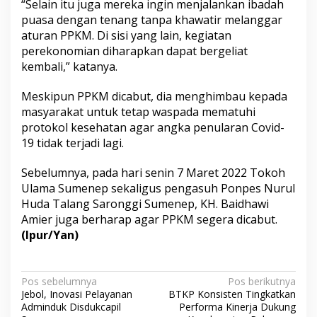
“Selain itu juga mereka ingin menjalankan ibadah
puasa dengan tenang tanpa khawatir melanggar
aturan PPKM. Di sisi yang lain, kegiatan
perekonomian diharapkan dapat bergeliat
kembali,” katanya.
Meskipun PPKM dicabut, dia menghimbau kepada
masyarakat untuk tetap waspada mematuhi
protokol kesehatan agar angka penularan Covid-
19 tidak terjadi lagi.
Sebelumnya, pada hari senin 7 Maret 2022 Tokoh
Ulama Sumenep sekaligus pengasuh Ponpes Nurul
Huda Talang Saronggi Sumenep, KH. Baidhawi
Amier juga berharap agar PPKM segera dicabut.
(Ipur/Yan)
N
Pos sebelumnya
Pos berikutnya
Jebol, Inovasi Pelayanan
BTKP Konsisten Tingkatkan
a
Adminduk Disdukcapil
Performa Kinerja Dukung