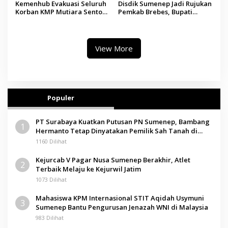
Kemenhub Evakuasi Seluruh
Disdik Sumenep Jadi Rujukan
Korban KMP Mutiara Sentosa
Pemkab Brebes, Bupati
II, Operator Diaudit
Paramitha Terkesan
Pendidikan Berbasis Budaya
View More
Populer
PT Surabaya Kuatkan Putusan PN Sumenep, Bambang
1
Hermanto Tetap Dinyatakan Pemilik Sah Tanah di
Pamolokan
1160 Dilihat
Kejurcab V Pagar Nusa Sumenep Berakhir, Atlet
2
Terbaik Melaju ke Kejurwil Jatim
1073 Dilihat
Mahasiswa KPM Internasional STIT Aqidah Usymuni
3
Sumenep Bantu Pengurusan Jenazah WNI di Malaysia
983 Dilihat