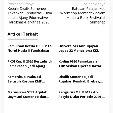
N
Pos sebelumnya
Pos berikutnya
Kepala Disdik Sumenep
Ratusan Pelajar Ikuti
a
Tekankan Kreativitas Siswa
Workshop Membatik dalam
v
dalam Ajang Educreative
Madura Batik Festival di
Hardiknas-Harkitnas 2026
Sumenep
i
g
Artikel Terkait
a
s
Pemilihan Ketua OSIS MTs
Universitas Annuqayah
Nurul Huda II Tambaksari
Lepas 22 Mahasiswa KKN
i
Jadi Sarana Pendidikan
Internasional ke Arab
p
Demokrasi bagi Siswa
Saudi
PKDI Cup II 2026 Bergulir di
Kodim 0826 Pamekasan
Pamekasan, Jadi Ajang
Tuntaskan Operasi Katarak
o
Silaturahmi Kepala Desa se-
Gratis, 160 Pasien Jalani
s
Madura
Tindakan Medis
Kemenhub Evakuasi
Disdik Sumenep Jadi
Seluruh Korban KMP
Rujukan Pemkab Brebes,
Mutiara Sentosa II,
Bupati Paramitha Terkesan
Operator Diaudit
Pendidikan Berbasis
Mahasiswa STIT Aqidah
Pengurus OSIM MTs Ar-
Budaya
Usymuni Sumenep dan
Rasyid Duko Periode 2026-
PTIQ Bantu Pemulangan
2027 Resmi Dilantik
Jenazah WNI Asal Aceh di
Malaysia