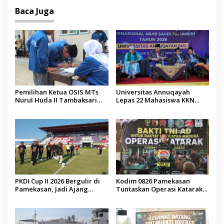
Baca Juga
Pemilihan Ketua OSIS MTs
Universitas Annuqayah
Nurul Huda II Tambaksari
Lepas 22 Mahasiswa KKN
Jadi Sarana Pendidikan
Internasional ke Arab Saudi
Demokrasi bagi Siswa
PKDI Cup II 2026 Bergulir di
Kodim 0826 Pamekasan
Pamekasan, Jadi Ajang
Tuntaskan Operasi Katarak
Silaturahmi Kepala Desa se-
Gratis, 160 Pasien Jalani
Madura
Tindakan Medis