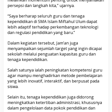
melainkan momentum penting untuk menyamakan
K
persepsi dan langkah kita,” ujarnya.
o
m
“Saya berharap seluruh guru dan tenaga
p
e
kependidikan di SMA Islam Miftahul Ulum dapat
t
lebih adaptif terhadap perkembangan teknologi
e
dan regulasi pendidikan yang baru.”
n
s
Dalam kegiatan tersebut, Jam’an juga
i
G
menyampaikan sejumlah target yang ingin dicapai
u
sekolah melalui penguatan kapasitas guru dan
r
tenaga kependidikan.
u
Salah satunya ialah peningkatan kompetensi guru
agar mampu menghadirkan metode pembelajaran
yang lebih inovatif, interaktif, dan berpusat pada
siswa.
Selain itu, tenaga kependidikan juga didorong
meningkatkan ketertiban administrasi, khususnya
dalam pengelolaan data pokok pendidikan dan