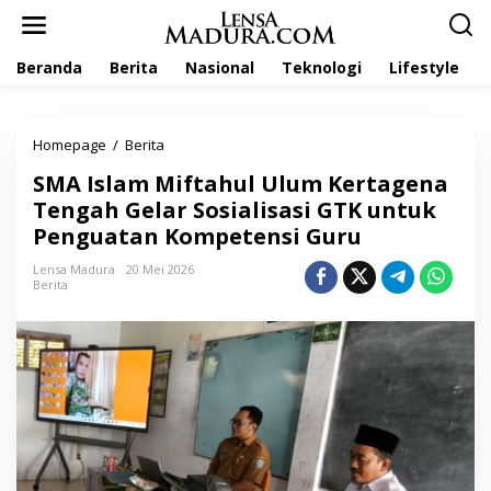
L
e
w
Beranda
Berita
Nasional
Teknologi
Lifestyle
a
t
i
k
Homepage
/
Berita
S
e
M
k
SMA Islam Miftahul Ulum Kertagena
A
o
I
Tengah Gelar Sosialisasi GTK untuk
n
s
t
Penguatan Kompetensi Guru
l
e
a
n
Lensa Madura
20 Mei 2026
m
Berita
M
i
f
t
a
h
u
l
U
l