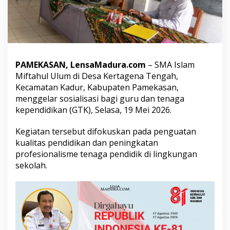
u
m
K
e
r
t
a
PAMEKASAN, LensaMadura.com
– SMA Islam
g
Miftahul Ulum di Desa Kertagena Tengah,
e
Kecamatan Kadur, Kabupaten Pamekasan,
n
a
menggelar sosialisasi bagi guru dan tenaga
T
kependidikan (GTK), Selasa, 19 Mei 2026.
e
n
Kegiatan tersebut difokuskan pada penguatan
g
kualitas pendidikan dan peningkatan
a
h
profesionalisme tenaga pendidik di lingkungan
G
sekolah.
e
l
a
r
S
o
s