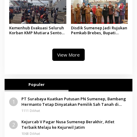
Kemenhub Evakuasi Seluruh
Disdik Sumenep Jadi Rujukan
Korban KMP Mutiara Sentosa
Pemkab Brebes, Bupati
II, Operator Diaudit
Paramitha Terkesan
Pendidikan Berbasis Budaya
View More
Populer
PT Surabaya Kuatkan Putusan PN Sumenep, Bambang
1
Hermanto Tetap Dinyatakan Pemilik Sah Tanah di
Pamolokan
1111 Dilihat
Kejurcab V Pagar Nusa Sumenep Berakhir, Atlet
2
Terbaik Melaju ke Kejurwil Jatim
1068 Dilihat