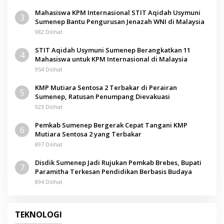
Mahasiswa KPM Internasional STIT Aqidah Usymuni
3
Sumenep Bantu Pengurusan Jenazah WNI di Malaysia
982 Dilihat
STIT Aqidah Usymuni Sumenep Berangkatkan 11
4
Mahasiswa untuk KPM Internasional di Malaysia
954 Dilihat
KMP Mutiara Sentosa 2 Terbakar di Perairan
5
Sumenep, Ratusan Penumpang Dievakuasi
923 Dilihat
Pemkab Sumenep Bergerak Cepat Tangani KMP
6
Mutiara Sentosa 2 yang Terbakar
897 Dilihat
Disdik Sumenep Jadi Rujukan Pemkab Brebes, Bupati
7
Paramitha Terkesan Pendidikan Berbasis Budaya
894 Dilihat
TEKNOLOGI