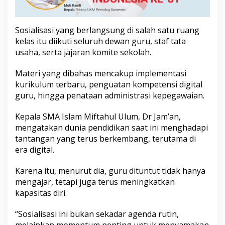
i
a
l
Sosialisasi yang berlangsung di salah satu ruang
i
kelas itu diikuti seluruh dewan guru, staf tata
s
a
usaha, serta jajaran komite sekolah.
s
i
Materi yang dibahas mencakup implementasi
G
kurikulum terbaru, penguatan kompetensi digital
T
guru, hingga penataan administrasi kepegawaian.
K
u
n
Kepala SMA Islam Miftahul Ulum, Dr Jam’an,
t
mengatakan dunia pendidikan saat ini menghadapi
u
tantangan yang terus berkembang, terutama di
k
era digital.
P
e
n
Karena itu, menurut dia, guru dituntut tidak hanya
g
mengajar, tetapi juga terus meningkatkan
u
kapasitas diri.
a
t
a
“Sosialisasi ini bukan sekadar agenda rutin,
n