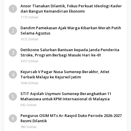
Ansor Tlanakan Dilantik, Fokus Perkuat Ideologi Kader
1
dan Bangun Kemandirian Ekonomi
1173 Dilihat
Dandim Pamekasan Ajak Warga Kibarkan Merah Putih
2
Selama Agustus
1072 Dilihat
Detikzone Salurkan Bantuan kepada Janda Penderita
3
Stroke, Program Berbagi Masuki Hari ke-61
1057 Dilihat
Kejurcab V Pagar Nusa Sumenep Berakhir, Atlet
4
Terbaik Melaju ke Kejurwil Jatim
1046 Dilihat
STIT Aqidah Usymuni Sumenep Berangkatkan 11
5
Mahasiswa untuk KPM Internasional di Malaysia
942 Dilihat
Pengurus OSIM MTs Ar-Rasyid Duko Periode 2026-2027
6
Resmi Dilantik
780 Dilihat