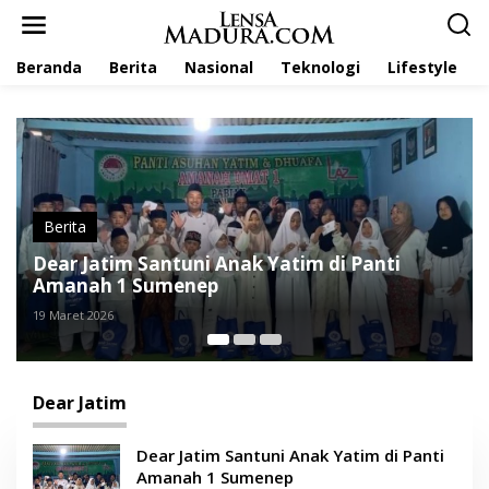
L
e
w
Beranda
Berita
Nasional
Teknologi
Lifestyle
a
t
i
k
e
k
o
n
t
Berita
e
 Yatim di Panti
Dear Jatim Bagikan Ratusan 
n
Sumenep
19 Maret 2026
Dear Jatim
Dear Jatim Santuni Anak Yatim di Panti
Amanah 1 Sumenep