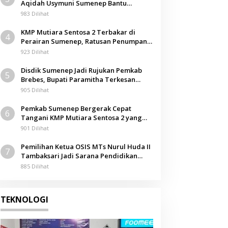
Aqidah Usymuni Sumenep Bantu
Pengurusan Jenazah WNI di Malaysia
983 Dilihat
KMP Mutiara Sentosa 2 Terbakar di
4
Perairan Sumenep, Ratusan Penumpang
Dievakuasi
923 Dilihat
Disdik Sumenep Jadi Rujukan Pemkab
5
Brebes, Bupati Paramitha Terkesan
Pendidikan Berbasis Budaya
905 Dilihat
Pemkab Sumenep Bergerak Cepat
6
Tangani KMP Mutiara Sentosa 2 yang
Terbakar
901 Dilihat
Pemilihan Ketua OSIS MTs Nurul Huda II
7
Tambaksari Jadi Sarana Pendidikan
Demokrasi bagi Siswa
885 Dilihat
TEKNOLOGI