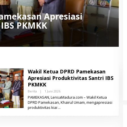
amekasan Apresiasi
i IBS PKMKK
Wakil Ketua DPRD Pamekasan
Apresiasi Produktivitas Santri IBS
PKMKK
Berita
|
1 Juni 2026
O
L
PAMEKASAN, LensaMadura.com – Wakil Ketua
E
DPRD Pamekasan, Khairul Umam, mengapresiasi
H
produktivitas kiai
L
E
N
S
A
M