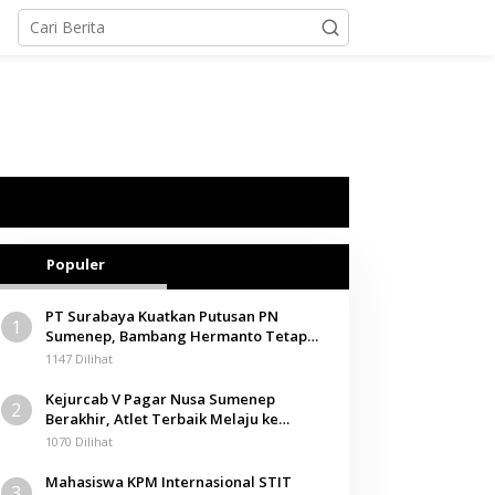
Populer
PT Surabaya Kuatkan Putusan PN
1
Sumenep, Bambang Hermanto Tetap
Dinyatakan Pemilik Sah Tanah di
1147 Dilihat
Pamolokan
Kejurcab V Pagar Nusa Sumenep
2
Berakhir, Atlet Terbaik Melaju ke
Kejurwil Jatim
1070 Dilihat
Mahasiswa KPM Internasional STIT
3