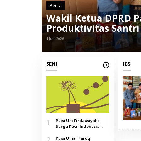
Berita
Wakil Ketua DPRD P
Produktivitas Santr
1 Juni 2026
SENI
IBS
1
Puisi Uni Firdausiyah:
Surga Kecil Indonesia
yang Tak Lagi Perawan,
2
Doa yang Jauh, Narasi
Puisi Umar Faruq