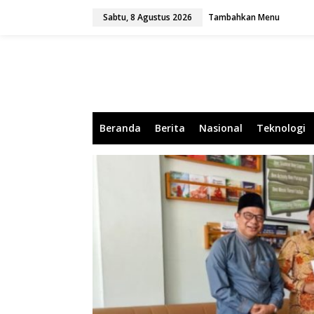
L
Sabtu, 8 Agustus 2026
Tambahkan Menu
e
w
a
t
i
k
e
k
o
Beranda
Berita
Nasional
Teknologi
n
t
e
n