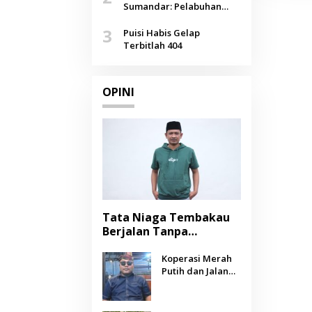
Agustus
Sumandar: Pelabuhan
Pasongsongan, Salopeng,
3
Selendang Benang Merah
Puisi Habis Gelap
Lombang
Terbitlah 404
OPINI
Tata Niaga Tembakau
Berjalan Tanpa
Instrumen, Benarkah
Negara Berpihak
Koperasi Merah
Putih dan Jalan
kepada Petani?
Panjang Menuju
Kesejahteraan