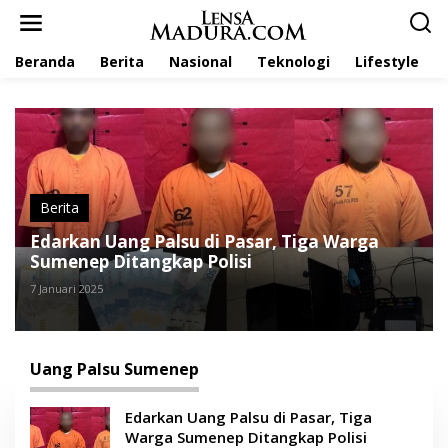
L
e
w
Beranda
Berita
Nasional
Teknologi
Lifestyle
a
t
i
k
e
k
o
n
t
Berita
e
Edarkan Uang Palsu di Pasar, Tiga Warga
n
Sumenep Ditangkap Polisi
7 Januari 2025
Uang Palsu Sumenep
Edarkan Uang Palsu di Pasar, Tiga
Warga Sumenep Ditangkap Polisi