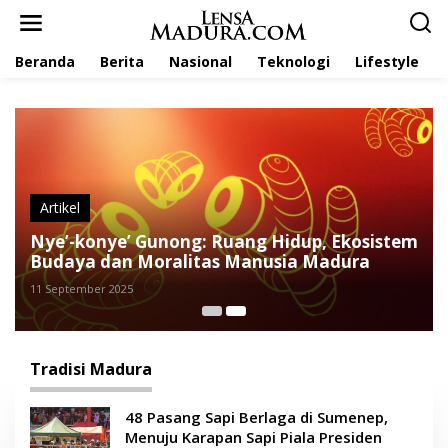
L
e
w
Beranda
Berita
Nasional
Teknologi
Lifestyle
a
t
i
k
e
k
o
n
t
Artikel
e
Nye’-konye’ Gunong: Ruang Hidup, Ekosistem
n
Budaya dan Moralitas Manusia Madura
11 September 2025
Tradisi Madura
48 Pasang Sapi Berlaga di Sumenep,
Menuju Karapan Sapi Piala Presiden