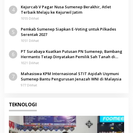
Kejurcab V Pagar Nusa Sumenep Berakhir, Atlet
4
Terbaik Melaju ke Kejurwil Jatim
1055 Dilihat
Pemkab Sumenep Siapkan E-Voting untuk Pilkades
5
Serentak 2027
1051 Dilihat
PT Surabaya Kuatkan Putusan PN Sumenep, Bambang
6
Hermanto Tetap Dinyatakan Pemilik Sah Tanah di
Pamolokan
1021 Dilihat
Mahasiswa KPM Internasional STIT Aqidah Usymuni
7
Sumenep Bantu Pengurusan Jenazah WNI di Malaysia
977 Dilihat
TEKNOLOGI