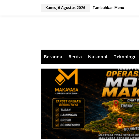
L
Kamis, 6 Agustus 2026
Tambahkan Menu
e
w
a
t
i
k
e
k
o
Beranda
Berita
Nasional
Teknologi
n
t
e
n