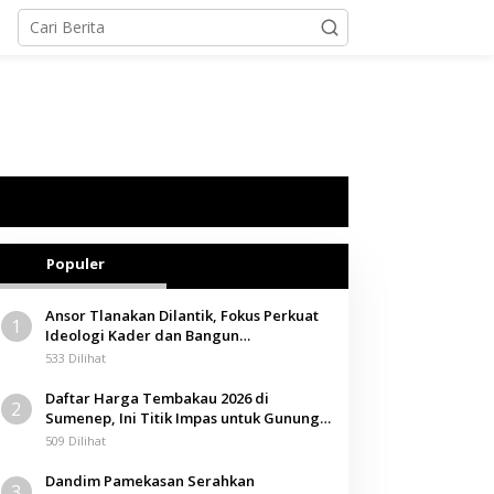
Populer
Ansor Tlanakan Dilantik, Fokus Perkuat
1
Ideologi Kader dan Bangun
Kemandirian Ekonomi
533 Dilihat
Daftar Harga Tembakau 2026 di
2
Sumenep, Ini Titik Impas untuk Gunung,
Tegal, dan Sawah
509 Dilihat
Dandim Pamekasan Serahkan
3