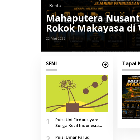
Berita
Mahaputera Nusanta
Rokok Makayasa di 
22 Mei 2026
SENI
Tapal 
1
Puisi Uni Firdausiyah:
Surga Kecil Indonesia
yang Tak Lagi Perawan,
2
Doa yang Jauh, Narasi
Puisi Umar Faruq