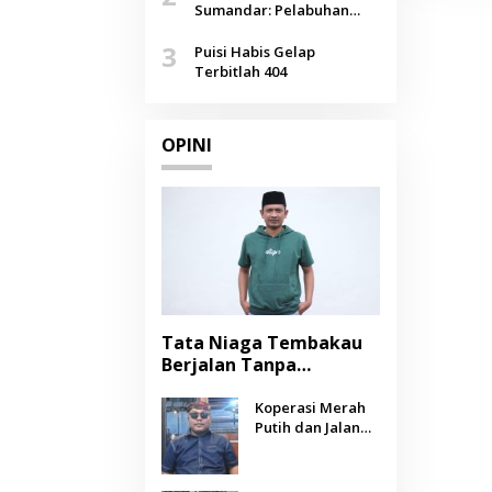
Agustus
Sumandar: Pelabuhan
Pasongsongan, Salopeng,
3
Selendang Benang Merah
Puisi Habis Gelap
Lombang
Terbitlah 404
OPINI
Tata Niaga Tembakau
Berjalan Tanpa
Instrumen, Benarkah
Negara Berpihak
Koperasi Merah
Putih dan Jalan
kepada Petani?
Panjang Menuju
Kesejahteraan