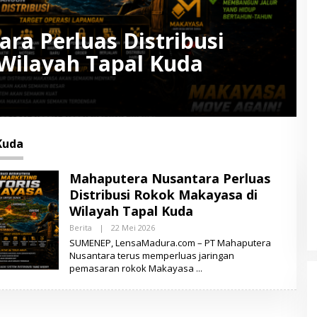
ra Perluas Distribusi
Wilayah Tapal Kuda
Kuda
Mahaputera Nusantara Perluas
Distribusi Rokok Makayasa di
Wilayah Tapal Kuda
Berita
|
22 Mei 2026
O
L
SUMENEP, LensaMadura.com – PT Mahaputera
E
Nusantara terus memperluas jaringan
H
pemasaran rokok Makayasa
L
E
N
S
A
M