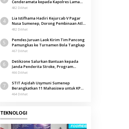
Cenderamata kepada Kapolres Lama
pada Acara Kenal Pamit
482 Dilihat
Lia Istifhama Hadiri Kejurcab V Pagar
4
Nusa Sumenep, Dorong Pembinaan Atlet
Berkarakter
482 Dilihat
Pemdes Juruan Laok Kirim Tim Pancong
5
Pamungkas ke Turnamen Bola Tangkap
467 Dilihat
Detikzone Salurkan Bantuan kepada
6
Janda Penderita Stroke, Program
Berbagi Masuki Hari ke-61
466 Dilihat
STIT Aqidah Usymuni Sumenep
7
Berangkatkan 11 Mahasiswa untuk KPM
Internasional di Malaysia
464 Dilihat
TEKNOLOGI