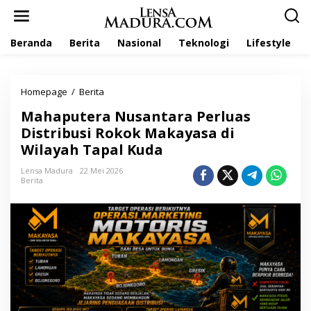
L
e
w
Beranda
Berita
Nasional
Teknologi
Lifestyle
a
t
i
k
Homepage
/
Berita
M
e
a
k
Mahaputera Nusantara Perluas
h
o
a
Distribusi Rokok Makayasa di
n
p
t
Wilayah Tapal Kuda
u
e
t
n
Lensa Madura
22 Mei 2026
e
Berita
r
a
N
u
s
a
n
t
a
r