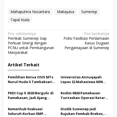
Mahaputera Nusantara
Makayasa
Sumenep
Tapal Kuda
N
Pos sebelumnya
Pos berikutnya
Pemkab Sumenep Siap
Polisi Fasilitasi Perdamaian
a
Perkuat Sinergi dengan
Kasus Dugaan
v
PCNU untuk Pembangunan
Penganiayaan di Sumenep
Masyarakat
i
g
Artikel Terkait
a
s
Pemilihan Ketua OSIS MTs
Universitas Annuqayah
Nurul Huda II Tambaksari
Lepas 22 Mahasiswa KKN
i
Jadi Sarana Pendidikan
Internasional ke Arab
p
Demokrasi bagi Siswa
Saudi
PKDI Cup II 2026 Bergulir di
Kodim 0826 Pamekasan
Pamekasan, Jadi Ajang
Tuntaskan Operasi Katarak
o
Silaturahmi Kepala Desa se-
Gratis, 160 Pasien Jalani
s
Madura
Tindakan Medis
Kemenhub Evakuasi
Disdik Sumenep Jadi
Seluruh Korban KMP
Rujukan Pemkab Brebes,