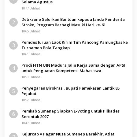
Selama Agustus
1077 Dilihat
Detikzone Salurkan Bantuan kepada Janda Penderita
2
Stroke, Program Berbagi Masuki Hari ke-61
1065 Dilihat
Pemdes Juruan Laok Kirim Tim Pancong Pamungkas ke
3
Turnamen Bola Tangkap
1061 Dilihat
Prodi HTN UIN Madura Jalin Kerja Sama dengan APSI
4
untuk Penguatan Kompetensi Mahasiswa
1059 Dilihat
Penyegaran Birokrasi, Bupati Pamekasan Lantik 85
5
Pejabat
1052 Dilihat
Pemkab Sumenep Siapkan E-Voting untuk Pilkades
6
Serentak 2027
1047 Dilihat
Kejurcab V Pagar Nusa Sumenep Berakhir, Atlet
7