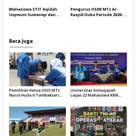
Mutiara Sentosa II,
Bupati Paramitha Terkesan
Operator Diaudit
Pendidikan Berbasis
Mahasiswa STIT Aqidah
Pengurus OSIM MTs Ar-
Budaya
Usymuni Sumenep dan
Rasyid Duko Periode 2026-
PTIQ Bantu Pemulangan
2027 Resmi Dilantik
Jenazah WNI Asal Aceh di
Malaysia
Baca Juga
Pemilihan Ketua OSIS MTs
Universitas Annuqayah
Nurul Huda II Tambaksari
Lepas 22 Mahasiswa KKN
Jadi Sarana Pendidikan
Internasional ke Arab Saudi
Demokrasi bagi Siswa