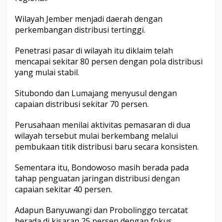
k
a
Wilayah Jember menjadi daerah dengan
y
perkembangan distribusi tertinggi.
a
s
Penetrasi pasar di wilayah itu diklaim telah
a
d
mencapai sekitar 80 persen dengan pola distribusi
i
yang mulai stabil.
W
i
Situbondo dan Lumajang menyusul dengan
l
capaian distribusi sekitar 70 persen.
a
y
a
Perusahaan menilai aktivitas pemasaran di dua
h
wilayah tersebut mulai berkembang melalui
T
pembukaan titik distribusi baru secara konsisten.
a
p
a
Sementara itu, Bondowoso masih berada pada
l
tahap penguatan jaringan distribusi dengan
K
capaian sekitar 40 persen.
u
d
Adapun Banyuwangi dan Probolinggo tercatat
a
berada di kisaran 25 persen dengan fokus