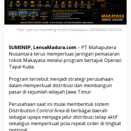
a
P
e
r
l
u
Flyer operasi marketing motoris Makayasa. LENSAMADURA/Dok
a
s
D
SUMENEP, LensaMadura.com
– PT Mahaputera
i
Nusantara terus memperluas jaringan pemasaran
s
rokok Makayasa melalui program bertajuk Operasi
t
r
Tapal Kuda.
i
b
Program tersebut menjadi strategi perusahaan
u
dalam memperkuat distribusi dan membangun
s
pasar di sejumlah wilayah Jawa Timur.
i
R
o
Perusahaan saat ini mulai membentuk sistem
k
Distribution Control Area di berbagai daerah
o
sebagai upaya menjaga jalur distribusi tetap aktif
k
sekaligus memperkuat pola repeat order di tingkat
M
a
regional.