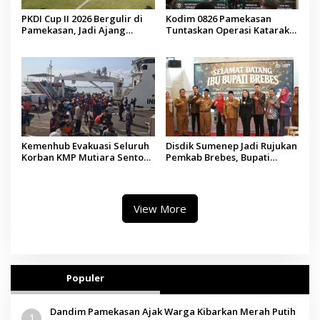
PKDI Cup II 2026 Bergulir di
Kodim 0826 Pamekasan
Pamekasan, Jadi Ajang
Tuntaskan Operasi Katarak
Silaturahmi Kepala Desa se-
Gratis, 160 Pasien Jalani
Madura
Tindakan Medis
Kemenhub Evakuasi Seluruh
Disdik Sumenep Jadi Rujukan
Korban KMP Mutiara Sentosa
Pemkab Brebes, Bupati
II, Operator Diaudit
Paramitha Terkesan
Pendidikan Berbasis Budaya
View More
Populer
Dandim Pamekasan Ajak Warga Kibarkan Merah Putih
1