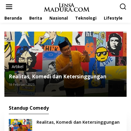
L
e
w
Beranda
Berita
Nasional
Teknologi
Lifestyle
a
t
i
k
e
k
o
n
t
e
Artikel
n
Realitas, Komedi dan Ketersinggungan
18 Februari 2025
Standup Comedy
Realitas, Komedi dan Ketersinggungan