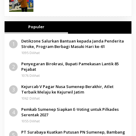
Populer
Detikzone Salurkan Bantuan kepada Janda Penderita
1
Stroke, Program Berbagi Masuki Hari ke-61
1095 Dilihat
Penyegaran Birokrasi, Bupati Pamekasan Lantik 85
2
Pejabat
1076 Dilihat
Kejurcab V Pagar Nusa Sumenep Berakhir, Atlet
3
Terbaik Melaju ke Kejurwil Jatim
1062 Dilihat
Pemkab Sumenep Siapkan E-Voting untuk Pilkades
4
Serentak 2027
1055 Dilihat
PT Surabaya Kuatkan Putusan PN Sumenep, Bambang
5