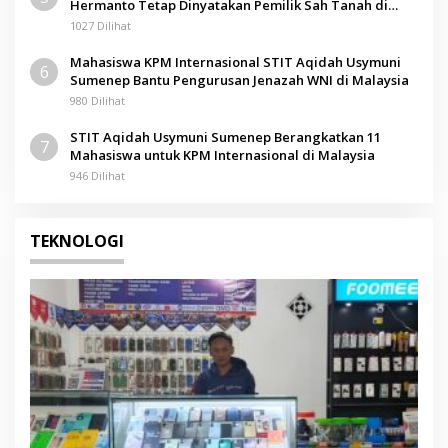
Hermanto Tetap Dinyatakan Pemilik Sah Tanah di
Pamolokan
1027 Dilihat
Mahasiswa KPM Internasional STIT Aqidah Usymuni
6
Sumenep Bantu Pengurusan Jenazah WNI di Malaysia
980 Dilihat
STIT Aqidah Usymuni Sumenep Berangkatkan 11
7
Mahasiswa untuk KPM Internasional di Malaysia
946 Dilihat
TEKNOLOGI