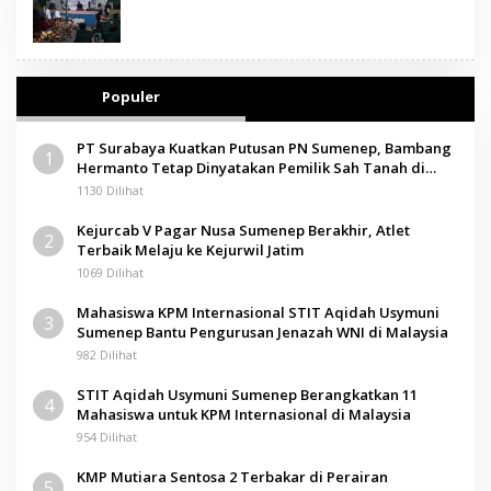
Populer
PT Surabaya Kuatkan Putusan PN Sumenep, Bambang
1
Hermanto Tetap Dinyatakan Pemilik Sah Tanah di
Pamolokan
1130 Dilihat
Kejurcab V Pagar Nusa Sumenep Berakhir, Atlet
2
Terbaik Melaju ke Kejurwil Jatim
1069 Dilihat
Mahasiswa KPM Internasional STIT Aqidah Usymuni
3
Sumenep Bantu Pengurusan Jenazah WNI di Malaysia
982 Dilihat
STIT Aqidah Usymuni Sumenep Berangkatkan 11
4
Mahasiswa untuk KPM Internasional di Malaysia
954 Dilihat
KMP Mutiara Sentosa 2 Terbakar di Perairan
5