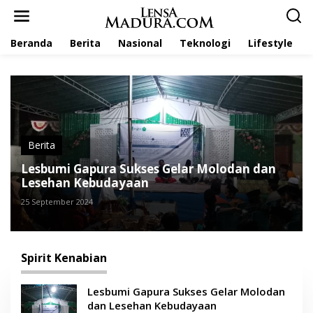
L
e
w
Beranda
Berita
Nasional
Teknologi
Lifestyle
a
t
i
k
e
k
o
n
t
Berita
e
Lesbumi Gapura Sukses Gelar Molodan dan
n
Lesehan Kebudayaan
25 September 2024
Spirit Kenabian
Lesbumi Gapura Sukses Gelar Molodan
dan Lesehan Kebudayaan