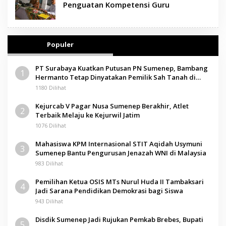
Penguatan Kompetensi Guru
Populer
PT Surabaya Kuatkan Putusan PN Sumenep, Bambang
1
Hermanto Tetap Dinyatakan Pemilik Sah Tanah di
Pamolokan
1180 Dilihat
Kejurcab V Pagar Nusa Sumenep Berakhir, Atlet
2
Terbaik Melaju ke Kejurwil Jatim
1076 Dilihat
Mahasiswa KPM Internasional STIT Aqidah Usymuni
3
Sumenep Bantu Pengurusan Jenazah WNI di Malaysia
983 Dilihat
Pemilihan Ketua OSIS MTs Nurul Huda II Tambaksari
4
Jadi Sarana Pendidikan Demokrasi bagi Siswa
943 Dilihat
Disdik Sumenep Jadi Rujukan Pemkab Brebes, Bupati
5