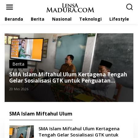
L
e
w
Beranda
Berita
Nasional
Teknologi
Lifestyle
a
t
i
k
e
k
o
n
t
Berita
e
SMA Islam Miftahul Ulum Kertagena Tengah
n
Gelar Sosialisasi GTK untuk Penguatan
Kompetensi Guru
20 Mei 2026
SMA Islam Miftahul Ulum
SMA Islam Miftahul Ulum Kertagena
Tengah Gelar Sosialisasi GTK untuk