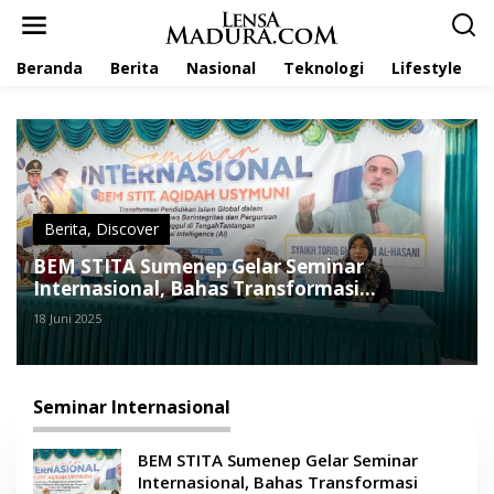
L
e
w
Beranda
Berita
Nasional
Teknologi
Lifestyle
a
t
i
k
e
k
o
n
t
Berita
,
Discover
e
BEM STITA Sumenep Gelar Seminar
n
Internasional, Bahas Transformasi
Pendidikan Islam di Era AI
18 Juni 2025
Seminar Internasional
BEM STITA Sumenep Gelar Seminar
Internasional, Bahas Transformasi