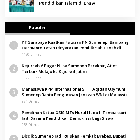
Pendidikan Islam di Era AI
Populer
PT Surabaya Kuatkan Putusan PN Sumenep, Bambang
1
Hermanto Tetap Dinyatakan Pemilik Sah Tanah di
Pamolokan
1180 Dilihat
Kejurcab V Pagar Nusa Sumenep Berakhir, Atlet
2
Terbaik Melaju ke Kejurwil Jatim
1077 Dilihat
Mahasiswa KPM Internasional STIT Aqidah Usymuni
3
Sumenep Bantu Pengurusan Jenazah WNI di Malaysia
984 Dilihat
Pemilihan Ketua OSIS MTs Nurul Huda II Tambaksari
4
Jadi Sarana Pendidikan Demokrasi bagi Siswa
953 Dilihat
Disdik Sumenep Jadi Rujukan Pemkab Brebes, Bupati
5