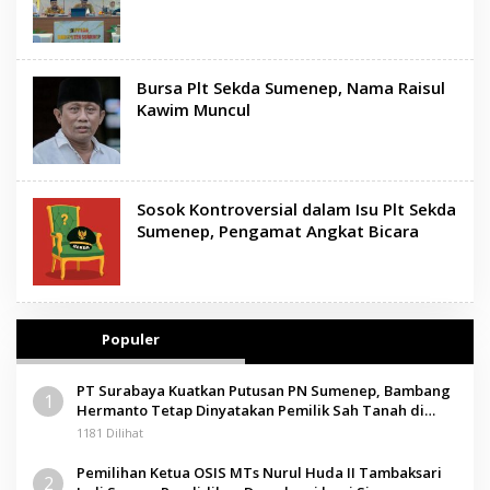
Bursa Plt Sekda Sumenep, Nama Raisul
Kawim Muncul
Sosok Kontroversial dalam Isu Plt Sekda
Sumenep, Pengamat Angkat Bicara
Populer
PT Surabaya Kuatkan Putusan PN Sumenep, Bambang
1
Hermanto Tetap Dinyatakan Pemilik Sah Tanah di
Pamolokan
1181 Dilihat
Pemilihan Ketua OSIS MTs Nurul Huda II Tambaksari
2