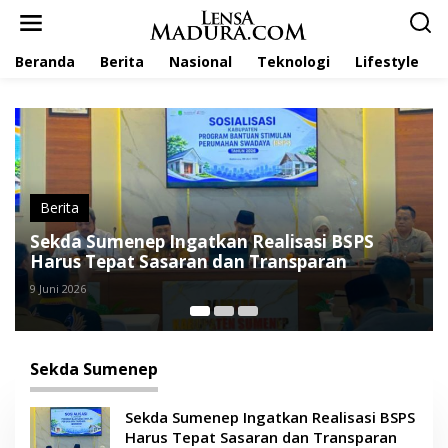
L
e
w
Beranda
Berita
Nasional
Teknologi
Lifestyle
a
t
i
k
e
k
o
n
t
Berita
e
Sekda Sumenep Ingatkan Realisasi BSPS
n
Harus Tepat Sasaran dan Transparan
9 Juni 2026
Sekda Sumenep
Sekda Sumenep Ingatkan Realisasi BSPS
Harus Tepat Sasaran dan Transparan