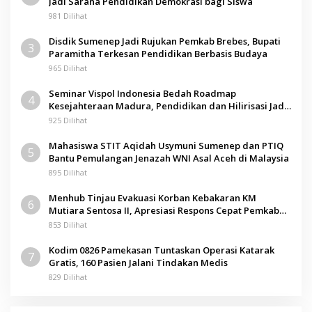
Jadi Sarana Pendidikan Demokrasi bagi Siswa
981 Dilihat
Disdik Sumenep Jadi Rujukan Pemkab Brebes, Bupati
3
Paramitha Terkesan Pendidikan Berbasis Budaya
965 Dilihat
Seminar Vispol Indonesia Bedah Roadmap
4
Kesejahteraan Madura, Pendidikan dan Hilirisasi Jadi
Kunci
925 Dilihat
Mahasiswa STIT Aqidah Usymuni Sumenep dan PTIQ
5
Bantu Pemulangan Jenazah WNI Asal Aceh di Malaysia
895 Dilihat
Menhub Tinjau Evakuasi Korban Kebakaran KM
6
Mutiara Sentosa II, Apresiasi Respons Cepat Pemkab
Sumenep
853 Dilihat
Kodim 0826 Pamekasan Tuntaskan Operasi Katarak
7
Gratis, 160 Pasien Jalani Tindakan Medis
829 Dilihat