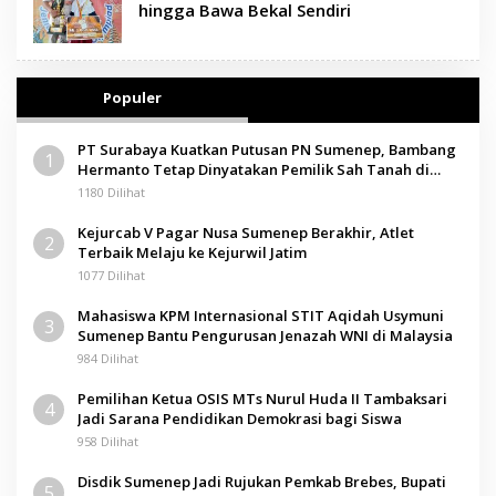
hingga Bawa Bekal Sendiri
Populer
PT Surabaya Kuatkan Putusan PN Sumenep, Bambang
1
Hermanto Tetap Dinyatakan Pemilik Sah Tanah di
Pamolokan
1180 Dilihat
Kejurcab V Pagar Nusa Sumenep Berakhir, Atlet
2
Terbaik Melaju ke Kejurwil Jatim
1077 Dilihat
Mahasiswa KPM Internasional STIT Aqidah Usymuni
3
Sumenep Bantu Pengurusan Jenazah WNI di Malaysia
984 Dilihat
Pemilihan Ketua OSIS MTs Nurul Huda II Tambaksari
4
Jadi Sarana Pendidikan Demokrasi bagi Siswa
958 Dilihat
Disdik Sumenep Jadi Rujukan Pemkab Brebes, Bupati
5