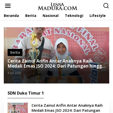
L
e
w
Beranda
Berita
Nasional
Teknologi
Lifestyle
a
t
i
k
e
k
o
n
t
Berita
e
Cerita Zainul Arifin Antar Anaknya Raih
n
Medali Emas JSO 2024: Dari Patungan hingga
Bawa Bekal Sendiri
4 Juli 2024
SDN Duko Timur 1
Cerita Zainul Arifin Antar Anaknya Raih
Medali Emas JSO 2024: Dari Patungan