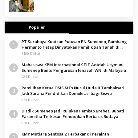
Populer
PT Surabaya Kuatkan Putusan PN Sumenep, Bambang
1
Hermanto Tetap Dinyatakan Pemilik Sah Tanah di
Pamolokan
1180 Dilihat
Mahasiswa KPM Internasional STIT Aqidah Usymuni
2
Sumenep Bantu Pengurusan Jenazah WNI di Malaysia
984 Dilihat
Pemilihan Ketua OSIS MTs Nurul Huda II Tambaksari
3
Jadi Sarana Pendidikan Demokrasi bagi Siswa
964 Dilihat
Disdik Sumenep Jadi Rujukan Pemkab Brebes, Bupati
4
Paramitha Terkesan Pendidikan Berbasis Budaya
950 Dilihat
KMP Mutiara Sentosa 2 Terbakar di Perairan
5