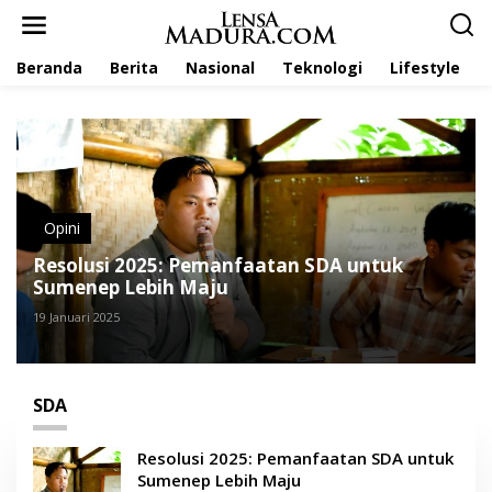
L
e
w
Beranda
Berita
Nasional
Teknologi
Lifestyle
a
t
i
k
e
k
o
n
t
Opini
e
Resolusi 2025: Pemanfaatan SDA untuk
n
Sumenep Lebih Maju
19 Januari 2025
SDA
Resolusi 2025: Pemanfaatan SDA untuk
Sumenep Lebih Maju