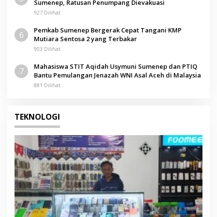
Sumenep, Ratusan Penumpang Dievakuasi
927 Dilihat
Pemkab Sumenep Bergerak Cepat Tangani KMP
6
Mutiara Sentosa 2 yang Terbakar
903 Dilihat
Mahasiswa STIT Aqidah Usymuni Sumenep dan PTIQ
7
Bantu Pemulangan Jenazah WNI Asal Aceh di Malaysia
881 Dilihat
TEKNOLOGI