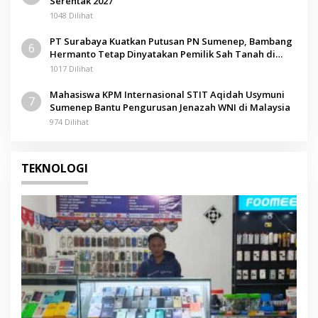
Serentak 2027
1048 Dilihat
PT Surabaya Kuatkan Putusan PN Sumenep, Bambang
6
Hermanto Tetap Dinyatakan Pemilik Sah Tanah di
Pamolokan
1017 Dilihat
Mahasiswa KPM Internasional STIT Aqidah Usymuni
7
Sumenep Bantu Pengurusan Jenazah WNI di Malaysia
974 Dilihat
TEKNOLOGI