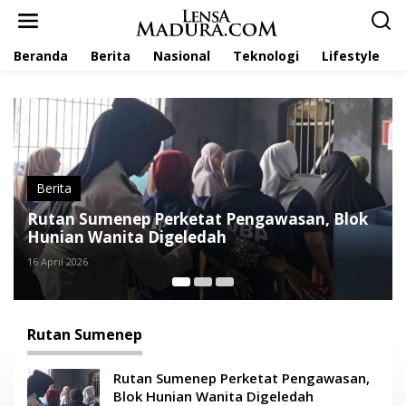
L
e
w
Beranda
Berita
Nasional
Teknologi
Lifestyle
a
t
i
k
e
k
o
n
t
Berita
e
Sumenep Perketat Pengawasan, Blok
Kepala Dis
n
 Wanita Digeledah
Rutan, Te
Binaan
6
14 April 2026
Rutan Sumenep
Rutan Sumenep Perketat Pengawasan,
Blok Hunian Wanita Digeledah