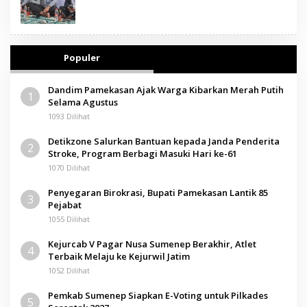
Populer
Dandim Pamekasan Ajak Warga Kibarkan Merah Putih
1
Selama Agustus
1093 Dilihat
Detikzone Salurkan Bantuan kepada Janda Penderita
2
Stroke, Program Berbagi Masuki Hari ke-61
1070 Dilihat
Penyegaran Birokrasi, Bupati Pamekasan Lantik 85
3
Pejabat
1055 Dilihat
Kejurcab V Pagar Nusa Sumenep Berakhir, Atlet
4
Terbaik Melaju ke Kejurwil Jatim
1052 Dilihat
Pemkab Sumenep Siapkan E-Voting untuk Pilkades
5