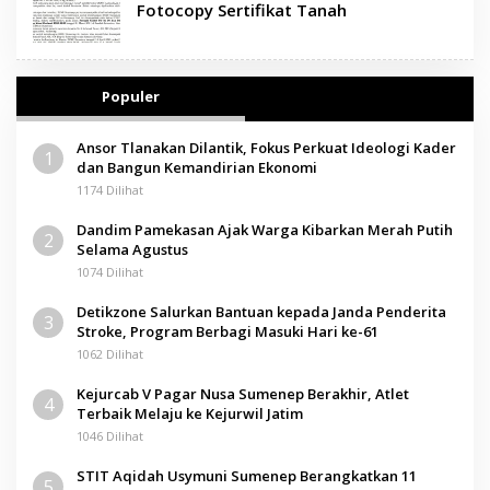
Fotocopy Sertifikat Tanah
Populer
Ansor Tlanakan Dilantik, Fokus Perkuat Ideologi Kader
1
dan Bangun Kemandirian Ekonomi
1174 Dilihat
Dandim Pamekasan Ajak Warga Kibarkan Merah Putih
2
Selama Agustus
1074 Dilihat
Detikzone Salurkan Bantuan kepada Janda Penderita
3
Stroke, Program Berbagi Masuki Hari ke-61
1062 Dilihat
Kejurcab V Pagar Nusa Sumenep Berakhir, Atlet
4
Terbaik Melaju ke Kejurwil Jatim
1046 Dilihat
STIT Aqidah Usymuni Sumenep Berangkatkan 11
5