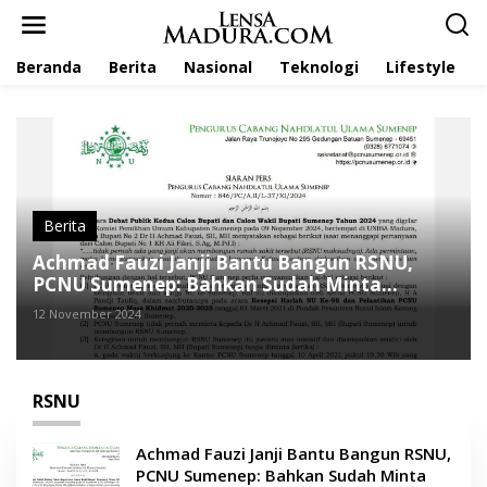
L
e
w
Beranda
Berita
Nasional
Teknologi
Lifestyle
a
t
i
k
e
k
o
n
t
Berita
e
Achmad Fauzi Janji Bantu Bangun RSNU,
n
PCNU Sumenep: Bahkan Sudah Minta
Fotocopy Sertifikat Tanah
12 November 2024
RSNU
Achmad Fauzi Janji Bantu Bangun RSNU,
PCNU Sumenep: Bahkan Sudah Minta