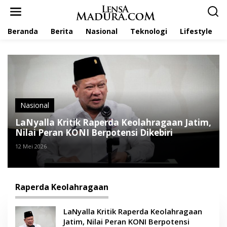
L
e
w
Beranda
Berita
Nasional
Teknologi
Lifestyle
a
t
i
k
e
k
o
n
t
Nasional
e
LaNyalla Kritik Raperda Keolahragaan Jatim,
n
Nilai Peran KONI Berpotensi Dikebiri
12 Mei 2026
Raperda Keolahragaan
LaNyalla Kritik Raperda Keolahragaan
Jatim, Nilai Peran KONI Berpotensi