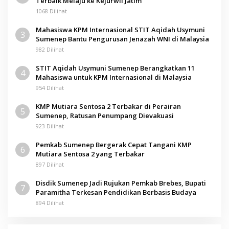
Terbaik Melaju ke Kejurwil Jatim
1068 Dilihat
Mahasiswa KPM Internasional STIT Aqidah Usymuni
3
Sumenep Bantu Pengurusan Jenazah WNI di Malaysia
982 Dilihat
STIT Aqidah Usymuni Sumenep Berangkatkan 11
4
Mahasiswa untuk KPM Internasional di Malaysia
954 Dilihat
KMP Mutiara Sentosa 2 Terbakar di Perairan
5
Sumenep, Ratusan Penumpang Dievakuasi
923 Dilihat
Pemkab Sumenep Bergerak Cepat Tangani KMP
6
Mutiara Sentosa 2 yang Terbakar
897 Dilihat
Disdik Sumenep Jadi Rujukan Pemkab Brebes, Bupati
7
Paramitha Terkesan Pendidikan Berbasis Budaya
894 Dilihat