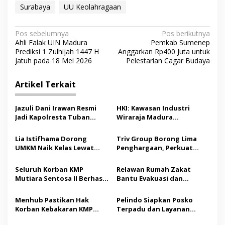
Surabaya
UU Keolahragaan
N
Pos sebelumnya
Pos berikutnya
Ahli Falak UIN Madura
Pemkab Sumenep
a
Prediksi 1 Zulhijah 1447 H
Anggarkan Rp400 Juta untuk
v
Jatuh pada 18 Mei 2026
Pelestarian Cagar Budaya
i
Artikel Terkait
g
a
Jazuli Dani Irawan Resmi
HKI: Kawasan Industri
s
Jadi Kapolresta Tuban
Wiraraja Madura
Pertama, Fokus Jaga
Berpotensi Jadi Motor
i
Harkamtibmas
Pertumbuhan Ekonomi
Lia Istifhama Dorong
Triv Group Borong Lima
p
Baru
UMKM Naik Kelas Lewat
Penghargaan, Perkuat
Digital Marketing dan AI,
Posisi sebagai Platform
o
Soroti Pemberdayaan
Aset Digital Terpercaya
Seluruh Korban KMP
Relawan Rumah Zakat
s
Difabel
Mutiara Sentosa II Berhasil
Bantu Evakuasi dan
Dievakuasi, Kemenhub
Pendampingan Korban
Audit Operator Kapal
Kebakaran KMP Mutiara
Menhub Pastikan Hak
Pelindo Siapkan Posko
Sentosa II
Korban Kebakaran KMP
Terpadu dan Layanan
Mutiara Sentosa II
Gratis bagi Korban