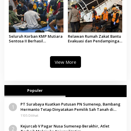
Seluruh Korban KMP Mutiara
Relawan Rumah Zakat Bantu
Sentosa II Berhasil
Evakuasi dan Pendampingan
Dievakuasi, Kemenhub Audit
Korban Kebakaran KMP
Operator Kapal
Mutiara Sentosa II
View More
Populer
PT Surabaya Kuatkan Putusan PN Sumenep, Bambang
1
Hermanto Tetap Dinyatakan Pemilik Sah Tanah di
Pamolokan
1105 Dilihat
Kejurcab V Pagar Nusa Sumenep Berakhir, Atlet
2