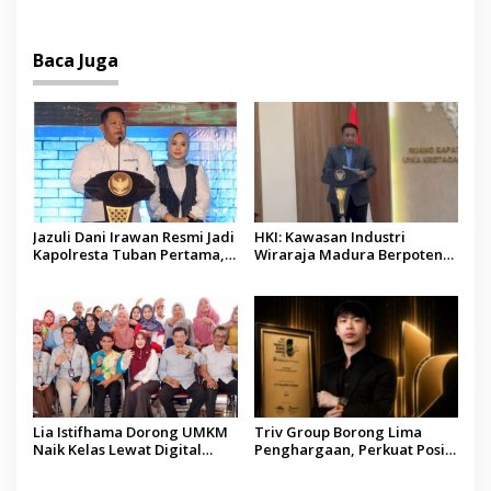
Dipenuhi, Evakuasi Terus
Kebakaran KMP Mutiara
Berlanjut
Sentosa II
Baca Juga
Jazuli Dani Irawan Resmi Jadi
HKI: Kawasan Industri
Kapolresta Tuban Pertama,
Wiraraja Madura Berpotensi
Fokus Jaga Harkamtibmas
Jadi Motor Pertumbuhan
Ekonomi Baru
Lia Istifhama Dorong UMKM
Triv Group Borong Lima
Naik Kelas Lewat Digital
Penghargaan, Perkuat Posisi
Marketing dan AI, Soroti
sebagai Platform Aset
Pemberdayaan Difabel
Digital Terpercaya