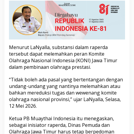
i
P
e
r
a
n
K
O
N
Menurut LaNyalla, substansi dalam raperda
I
tersebut dapat melemahkan peran Komite
B
Olahraga Nasional Indonesia (KONI) Jawa Timur
e
dalam pembinaan olahraga prestasi.
r
p
o
“Tidak boleh ada pasal yang bertentangan dengan
t
undang-undang yang nantinya melemahkan atau
e
bahkan mereduksi tugas dan wewenang komite
n
olahraga nasional provinsi,” ujar LaNyalla, Selasa,
s
12 Mei 2026.
i
D
i
Ketua PB Muaythai Indonesia itu menegaskan,
k
sebagai inisiator raperda, Dinas Pemuda dan
e
Olahraga Jawa Timur harus tetap berpedoman
b