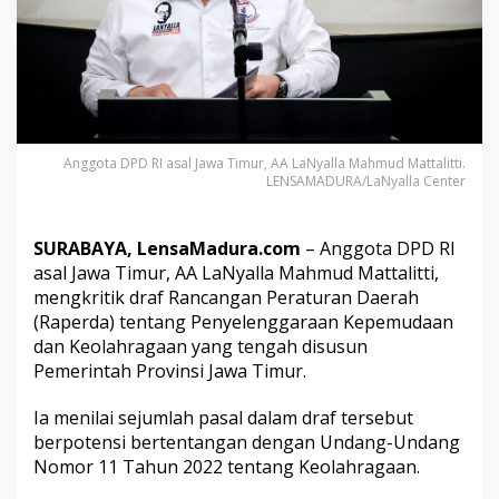
r
d
a
K
e
o
l
a
Anggota DPD RI asal Jawa Timur, AA LaNyalla Mahmud Mattalitti.
h
LENSAMADURA/LaNyalla Center
r
a
g
SURABAYA, LensaMadura.com
– Anggota DPD RI
a
a
asal Jawa Timur, AA LaNyalla Mahmud Mattalitti,
n
mengkritik draf Rancangan Peraturan Daerah
J
(Raperda) tentang Penyelenggaraan Kepemudaan
a
dan Keolahragaan yang tengah disusun
t
Pemerintah Provinsi Jawa Timur.
i
m
,
Ia menilai sejumlah pasal dalam draf tersebut
N
berpotensi bertentangan dengan Undang-Undang
i
Nomor 11 Tahun 2022 tentang Keolahragaan.
l
a