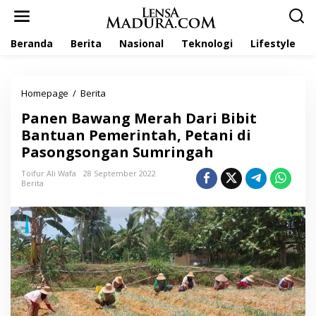
L
e
w
Beranda
Berita
Nasional
Teknologi
Lifestyle
a
t
i
k
Homepage
/
Berita
P
e
a
k
Panen Bawang Merah Dari Bibit
n
o
e
Bantuan Pemerintah, Petani di
n
n
t
Pasongsongan Sumringah
B
e
a
n
Toifur Ali Wafa
28 September 2022
w
Berita
a
n
g
M
e
r
a
h
D
a