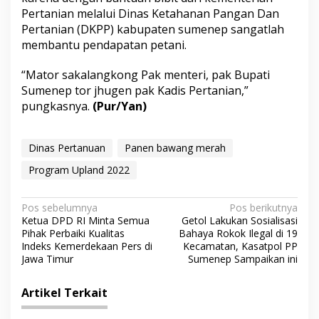
Pertanian melalui Dinas Ketahanan Pangan Dan
Pertanian (DKPP) kabupaten sumenep sangatlah
membantu pendapatan petani.
“Mator sakalangkong Pak menteri, pak Bupati
Sumenep tor jhugen pak Kadis Pertanian,”
pungkasnya.
(Pur/Yan)
Dinas Pertanuan
Panen bawang merah
Program Upland 2022
N
Pos sebelumnya
Pos berikutnya
Ketua DPD RI Minta Semua
Getol Lakukan Sosialisasi
a
Pihak Perbaiki Kualitas
Bahaya Rokok Ilegal di 19
v
Indeks Kemerdekaan Pers di
Kecamatan, Kasatpol PP
Jawa Timur
Sumenep Sampaikan ini
i
g
Artikel Terkait
a