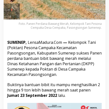
r
i
B
i
b
i
Foto. Panen Perdana Bawang Merah, Kelompok Tani Pesona
Cempaka Desa Cempaka, Pasongsongan Sumenep.
t
B
a
n
SUMENEP,
LensaMadura.Com
—
Kelompok Tani
t
(Poktan) Pesona Campaka Kecamatan
u
Pasongsongan, Kabupaten Sumenep sukses Panen
a
perdana bantuan bibit bawang merah melalui
n
P
Dinas Ketahanan Pangan dan Pertanian (DKPP)
e
Sumenep kepada Poktan di Desa Campaka
m
Kecamatan Pasongsongan.
e
r
Buktinya bantuan bibit itu mampu menghasilkan 2
i
n
hingga 9 ton lebih bawang merah saat panen
t
Jumat 23 September 2022
lalu.
a
h
,