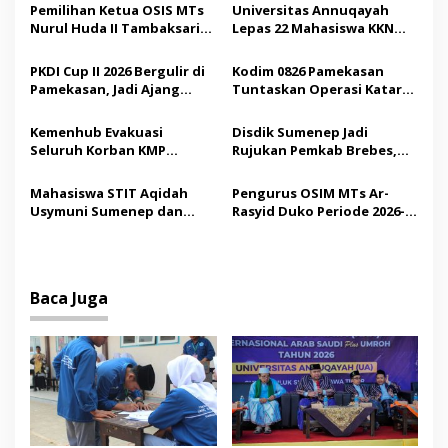
s
Pemilihan Ketua OSIS MTs
Universitas Annuqayah
Nurul Huda II Tambaksari
Lepas 22 Mahasiswa KKN
i
Jadi Sarana Pendidikan
Internasional ke Arab
p
Demokrasi bagi Siswa
Saudi
PKDI Cup II 2026 Bergulir di
Kodim 0826 Pamekasan
Pamekasan, Jadi Ajang
Tuntaskan Operasi Katarak
o
Silaturahmi Kepala Desa se-
Gratis, 160 Pasien Jalani
s
Madura
Tindakan Medis
Kemenhub Evakuasi
Disdik Sumenep Jadi
Seluruh Korban KMP
Rujukan Pemkab Brebes,
Mutiara Sentosa II,
Bupati Paramitha Terkesan
Operator Diaudit
Pendidikan Berbasis
Mahasiswa STIT Aqidah
Pengurus OSIM MTs Ar-
Budaya
Usymuni Sumenep dan
Rasyid Duko Periode 2026-
PTIQ Bantu Pemulangan
2027 Resmi Dilantik
Jenazah WNI Asal Aceh di
Malaysia
Baca Juga