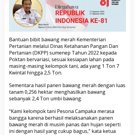
P
e
t
a
n
i
d
Bantuan bibit bawang merah Kementerian
i
Pertanian melalui Dinas Ketahanan Pangan Dan
P
a
Pertanian (DKPP) sumenep Tahun 2022 kepada
s
Poktan bervariasi, sesuai kesiapan lahan pada
o
masing-masing kelompok tani, ada yang 1 Ton 7
n
Kwintal hingga 2,5 Ton.
g
s
o
Sementara hasil panen bawang merah dengan luas
n
tanam 0,256 hektar menghasilkan bawang
g
sebanyak 2,4 Ton umbi bawang.
a
n
“Kami kelompok tani Pesona Campaka merasa
S
u
bangga karena berhasil melaksanakan panen
m
bawang merah di musim panas dan hujan seperti
r
ini dengan hasil yang cukup bagus,” kata ketua
i