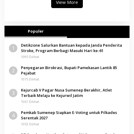
View More
Populer
Detikzone Salurkan Bantuan kepada Janda Penderita
1
Stroke, Program Berbagi Masuki Hari ke-61
1095 Dilihat
Penyegaran Birokrasi, Bupati Pamekasan Lantik 85
2
Pejabat
1075 Dilihat
Kejurcab V Pagar Nusa Sumenep Berakhir, Atlet
3
Terbaik Melaju ke Kejurwil Jatim
1061 Dilihat
Pemkab Sumenep Siapkan E-Voting untuk Pilkades
4
Serentak 2027
1053 Dilihat