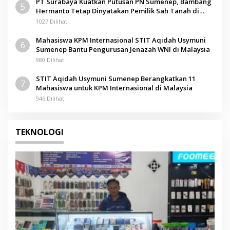
PT Surabaya Kuatkan Putusan PN Sumenep, Bambang
5
Hermanto Tetap Dinyatakan Pemilik Sah Tanah di
Pamolokan
1027 Dilihat
Mahasiswa KPM Internasional STIT Aqidah Usymuni
6
Sumenep Bantu Pengurusan Jenazah WNI di Malaysia
980 Dilihat
STIT Aqidah Usymuni Sumenep Berangkatkan 11
7
Mahasiswa untuk KPM Internasional di Malaysia
946 Dilihat
TEKNOLOGI