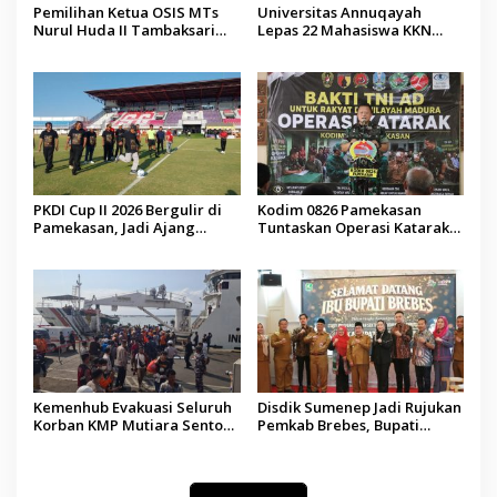
Pemilihan Ketua OSIS MTs
Universitas Annuqayah
Nurul Huda II Tambaksari
Lepas 22 Mahasiswa KKN
Jadi Sarana Pendidikan
Internasional ke Arab Saudi
Demokrasi bagi Siswa
PKDI Cup II 2026 Bergulir di
Kodim 0826 Pamekasan
Pamekasan, Jadi Ajang
Tuntaskan Operasi Katarak
Silaturahmi Kepala Desa se-
Gratis, 160 Pasien Jalani
Madura
Tindakan Medis
Kemenhub Evakuasi Seluruh
Disdik Sumenep Jadi Rujukan
Korban KMP Mutiara Sentosa
Pemkab Brebes, Bupati
II, Operator Diaudit
Paramitha Terkesan
Pendidikan Berbasis Budaya