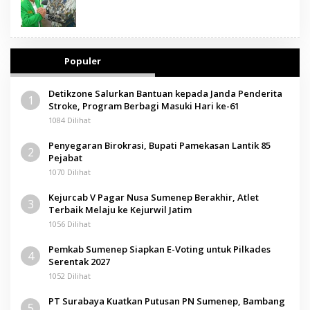
Populer
Detikzone Salurkan Bantuan kepada Janda Penderita
1
Stroke, Program Berbagi Masuki Hari ke-61
1084 Dilihat
Penyegaran Birokrasi, Bupati Pamekasan Lantik 85
2
Pejabat
1070 Dilihat
Kejurcab V Pagar Nusa Sumenep Berakhir, Atlet
3
Terbaik Melaju ke Kejurwil Jatim
1056 Dilihat
Pemkab Sumenep Siapkan E-Voting untuk Pilkades
4
Serentak 2027
1052 Dilihat
PT Surabaya Kuatkan Putusan PN Sumenep, Bambang
5