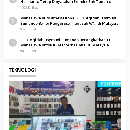
Hermanto Tetap Dinyatakan Pemilik Sah Tanah di
Pamolokan
1022 Dilihat
Mahasiswa KPM Internasional STIT Aqidah Usymuni
6
Sumenep Bantu Pengurusan Jenazah WNI di Malaysia
979 Dilihat
STIT Aqidah Usymuni Sumenep Berangkatkan 11
7
Mahasiswa untuk KPM Internasional di Malaysia
943 Dilihat
TEKNOLOGI