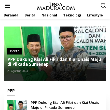
L
e
w
Beranda
Berita
Nasional
Teknologi
Lifestyle
a
t
i
k
e
k
o
n
t
Berita
e
PPP Dukung Kiai Ali Fikri dan Kiai Unais Maju
n
di Pilkada Sumenep
28 Agustus 2024
PPP
PPP Dukung Kiai Ali Fikri dan Kiai Unais
Maju di Pilkada Sumenep