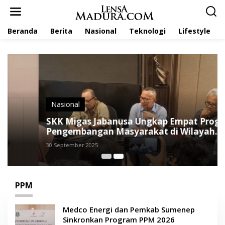
L
e
w
Beranda
Berita
Nasional
Teknologi
Lifestyle
a
t
i
k
e
k
o
n
t
Nasional
e
SKK Migas Jabanusa Ungkap Empat Program
n
Pengembangan Masyarakat di Wilayah
Operasi HCML
30 September 2025
PPM
Medco Energi dan Pemkab Sumenep
Sinkronkan Program PPM 2026