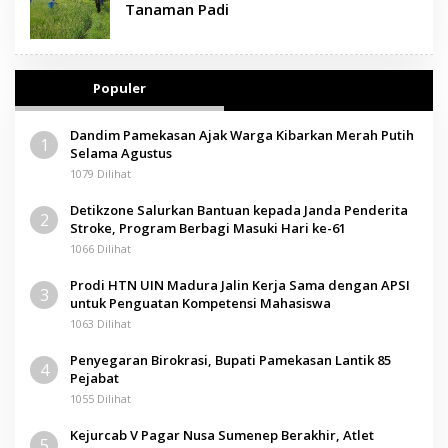
Tanaman Padi
Populer
Dandim Pamekasan Ajak Warga Kibarkan Merah Putih
1
Selama Agustus
1079 Dilihat
Detikzone Salurkan Bantuan kepada Janda Penderita
2
Stroke, Program Berbagi Masuki Hari ke-61
1066 Dilihat
Prodi HTN UIN Madura Jalin Kerja Sama dengan APSI
3
untuk Penguatan Kompetensi Mahasiswa
1063 Dilihat
Penyegaran Birokrasi, Bupati Pamekasan Lantik 85
4
Pejabat
1055 Dilihat
Kejurcab V Pagar Nusa Sumenep Berakhir, Atlet
5