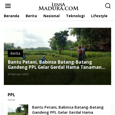
L
e
w
Beranda
Berita
Nasional
Teknologi
Lifestyle
a
t
i
k
e
k
o
n
t
Berita
e
Bantu Petani, Babinsa Batang-Batang
n
Gandeng PPL Gelar Gerdal Hama Tanaman
Padi
6 Februari 2025
PPL
Bantu Petani, Babinsa Batang-Batang
Gandeng PPL Gelar Gerdal Hama