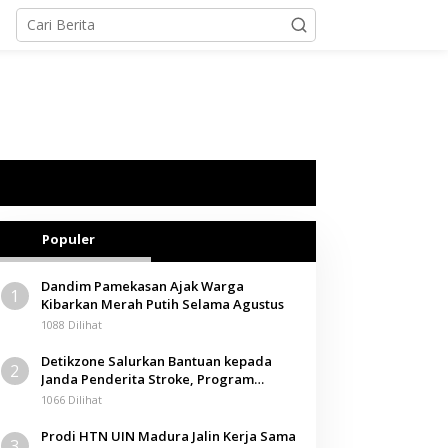
Populer
Dandim Pamekasan Ajak Warga
1
Kibarkan Merah Putih Selama Agustus
1088 Dilihat
Detikzone Salurkan Bantuan kepada
2
Janda Penderita Stroke, Program
Berbagi Masuki Hari ke-61
1066 Dilihat
Prodi HTN UIN Madura Jalin Kerja Sama
3