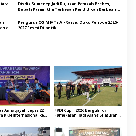
iara
Disdik Sumenep Jadi Rujukan Pemkab Brebes,
Bupati Paramitha Terkesan Pendidikan Berbasis
Budaya
an
Pengurus OSIM MTs Ar-Rasyid Duko Periode 2026-
eh di
2027 Resmi Dilantik
tas Annuqayah Lepas 22
PKDI Cup II 2026 Bergulir di
a KKN Internasional ke
Pamekasan, Jadi Ajang Silaturahmi
di
Kepala Desa se-Madura