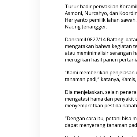
a
Turur hadir perwakilan Korami
n
Asmoni, Nurcahyo, dan Koordin
P
Heriyanto pemilik lahan sawah
a
Naong Jenangger.
d
i
Danramil 0827/14 Batang-batan
mengatakan bahwa kegiatan t
atau meminimalisir serangan h
merugikan hasil panen pertania
“Kami memberikan penjelasan 
tanaman padi,” katanya, Kamis, 
Dia menjelaskan, selain penera
mengatasi hama dan penyakit 
menyemprotkan pestida nabati,
“Dengan cara itu, petani bisa 
dapat menyerang tanaman padi