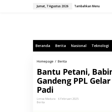
L
Jumat, 7 Agustus 2026
Tambahkan Menu
e
w
a
t
i
k
e
k
o
Beranda
Berita
Nasional
Teknologi
n
t
e
n
Homepage
/
Berita
B
a
Bantu Petani, Bab
n
t
Gandeng PPL Gela
u
P
Padi
e
t
a
Lensa Madura
6 Februari 2025
n
Berita
i
,