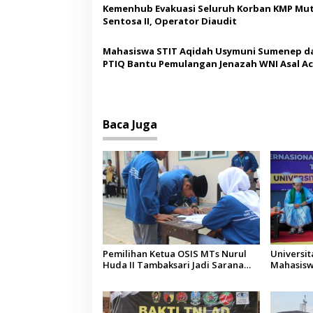
Kemenhub Evakuasi Seluruh Korban KMP Mut
s
Sentosa II, Operator Diaudit
Mahasiswa STIT Aqidah Usymuni Sumenep d
PTIQ Bantu Pemulangan Jenazah WNI Asal Ac
Malaysia
Baca Juga
Pemilihan Ketua OSIS MTs Nurul
Universi
Huda II Tambaksari Jadi Sarana
Mahasisw
Pendidikan Demokrasi bagi Siswa
Arab Sau