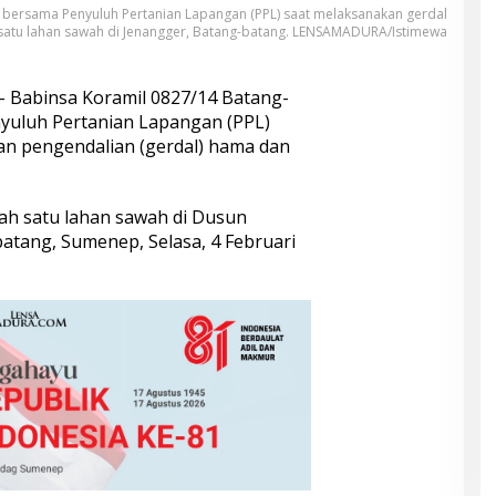
bersama Penyuluh Pertanian Lapangan (PPL) saat melaksanakan gerdal
satu lahan sawah di Jenangger, Batang-batang. LENSAMADURA/Istimewa
 Babinsa Koramil 0827/14 Batang-
uluh Pertanian Lapangan (PPL)
n pengendalian (gerdal) hama dan
lah satu lahan sawah di Dusun
atang, Sumenep, Selasa, 4 Februari