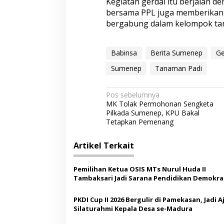
Kegiatan gerdal itu berjalan d
bersama PPL juga memberikan
bergabung dalam kelompok tani
Babinsa
Berita Sumenep
Ge
Sumenep
Tanaman Padi
N
Pos sebelumnya
MK Tolak Permohonan Sengketa
a
Pilkada Sumenep, KPU Bakal
v
Tetapkan Pemenang
i
Artikel Terkait
g
a
Pemilihan Ketua OSIS MTs Nurul Huda II
s
Tambaksari Jadi Sarana Pendidikan Demokras
Siswa
i
PKDI Cup II 2026 Bergulir di Pamekasan, Jadi 
p
Silaturahmi Kepala Desa se-Madura
o