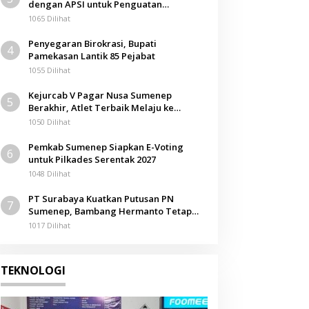
dengan APSI untuk Penguatan
Kompetensi Mahasiswa
1065 Dilihat
Penyegaran Birokrasi, Bupati
4
Pamekasan Lantik 85 Pejabat
1055 Dilihat
Kejurcab V Pagar Nusa Sumenep
5
Berakhir, Atlet Terbaik Melaju ke
Kejurwil Jatim
1050 Dilihat
Pemkab Sumenep Siapkan E-Voting
6
untuk Pilkades Serentak 2027
1048 Dilihat
PT Surabaya Kuatkan Putusan PN
7
Sumenep, Bambang Hermanto Tetap
Dinyatakan Pemilik Sah Tanah di
1017 Dilihat
Pamolokan
TEKNOLOGI