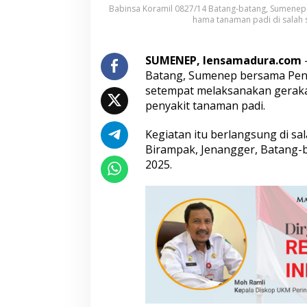
Babinsa Koramil 0827/14 Batang-batang, Sumenep 
n
hama tanaman padi di salah 
g
P
P
SUMENEP, lensamadura.com
–
L
G
Batang, Sumenep bersama Peny
e
setempat melaksanakan geraka
l
penyakit tanaman padi.
a
r
Kegiatan itu berlangsung di sa
G
e
Birampak, Jenangger, Batang-b
r
2025.
d
a
l
H
a
m
a
T
a
n
a
m