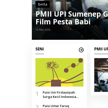
Berita
PMII UPI Sumenep G
Film Pesta Babi
15 Mei 2026
SENI
PMII U
1
Puisi Uni Firdausiyah:
Surga Kecil Indonesia
yang Tak Lagi Perawan,
2
Doa yang Jauh, Narasi
Puisi Umar Faruq