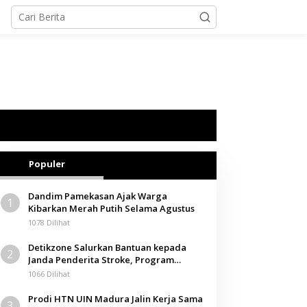
Populer
Dandim Pamekasan Ajak Warga
1
Kibarkan Merah Putih Selama Agustus
1078 Dilihat
Detikzone Salurkan Bantuan kepada
2
Janda Penderita Stroke, Program
Berbagi Masuki Hari ke-61
1066 Dilihat
Prodi HTN UIN Madura Jalin Kerja Sama
3