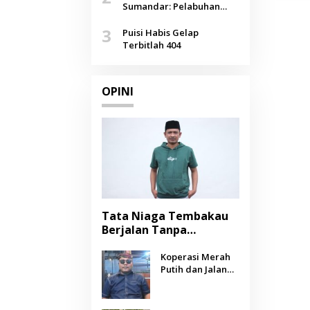
Agustus
Sumandar: Pelabuhan
Pasongsongan, Salopeng,
3
Selendang Benang Merah
Puisi Habis Gelap
Lombang
Terbitlah 404
OPINI
Tata Niaga Tembakau
Berjalan Tanpa
Instrumen, Benarkah
Negara Berpihak
Koperasi Merah
Putih dan Jalan
kepada Petani?
Panjang Menuju
Kesejahteraan