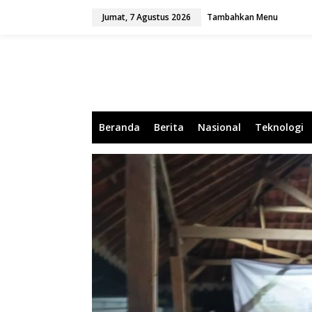
L
Jumat, 7 Agustus 2026
Tambahkan Menu
e
w
a
t
i
k
e
k
o
Beranda
Berita
Nasional
Teknologi
n
t
e
n