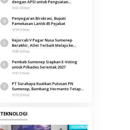
dengan APSI untuk Penguatan
Kompetensi Mahasiswa
1061 Dilihat
Penyegaran Birokrasi, Bupati
4
Pamekasan Lantik 85 Pejabat
1054 Dilihat
Kejurcab V Pagar Nusa Sumenep
5
Berakhir, Atlet Terbaik Melaju ke
Kejurwil Jatim
1048 Dilihat
Pemkab Sumenep Siapkan E-Voting
6
untuk Pilkades Serentak 2027
1047 Dilihat
PT Surabaya Kuatkan Putusan PN
7
Sumenep, Bambang Hermanto Tetap
Dinyatakan Pemilik Sah Tanah di
1016 Dilihat
Pamolokan
TEKNOLOGI