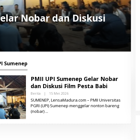
elar Nobar dan Diskusi
PI Sumenep
PMII UPI Sumenep Gelar Nobar
dan Diskusi Film Pesta Babi
Berita
|
15 Mei 2026
O
L
SUMENEP, LensaMadura.com – PMII Universitas
E
PGRI (UPI) Sumenep menggelar nonton bareng
H
(nobar)
L
E
N
S
A
M
A