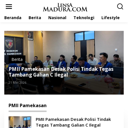
L
e
w
Beranda
Berita
Nasional
Teknologi
Lifestyle
a
t
i
k
e
k
o
n
t
Berita
e
PMII Pamekasan Desak Polisi Tindak Tegas
n
Tambang Galian C Ilegal
21 Mei 2026
PMII Pamekasan
PMII Pamekasan Desak Polisi Tindak
Tegas Tambang Galian C Ilegal