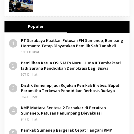
Populer
PT Surabaya Kuatkan Putusan PN Sumenep, Bambang
1
Hermanto Tetap Dinyatakan Pemilik Sah Tanah di
Pamolokan
1181 Dilihat
Pemilihan Ketua OSIS MTs Nurul Huda II Tambaksari
2
Jadi Sarana Pendidikan Demokrasi bagi Siswa
977 Dilihat
Disdik Sumenep Jadi Rujukan Pemkab Brebes, Bupati
3
Paramitha Terkesan Pendidikan Berbasis Budaya
964 Dilihat
KMP Mutiara Sentosa 2 Terbakar di Perairan
4
Sumenep, Ratusan Penumpang Dievakuasi
947 Dilihat
Pemkab Sumenep Bergerak Cepat Tangani KMP
5