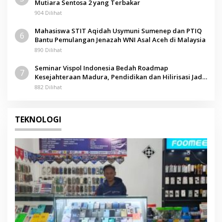
Mutiara Sentosa 2 yang Terbakar
904 Dilihat
Mahasiswa STIT Aqidah Usymuni Sumenep dan PTIQ
6
Bantu Pemulangan Jenazah WNI Asal Aceh di Malaysia
890 Dilihat
Seminar Vispol Indonesia Bedah Roadmap
7
Kesejahteraan Madura, Pendidikan dan Hilirisasi Jadi
Kunci
882 Dilihat
TEKNOLOGI