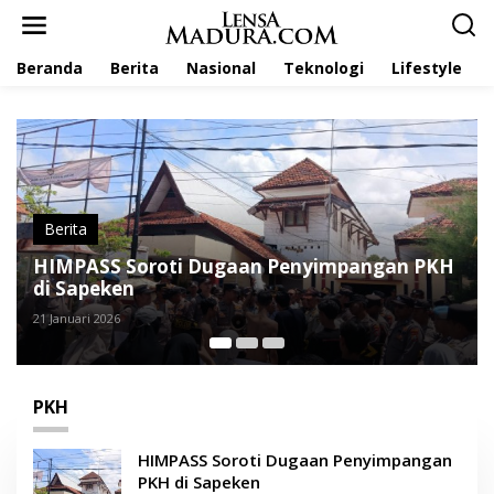
L
e
w
Beranda
Berita
Nasional
Teknologi
Lifestyle
a
t
i
k
e
k
o
n
t
Berita
e
Agen Bantah Tahan Kartu PKH di Sapeken,
n
DPRD Sumenep Minta Edukasi Ditingkatkan
12 September 2025
PKH
HIMPASS Soroti Dugaan Penyimpangan
PKH di Sapeken