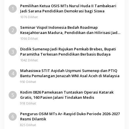
Pemilihan Ketua OSIS MTs Nurul Huda II Tambaksari
1
Jadi Sarana Pendidikan Demokrasi bagi Siswa
1076 Dilihat
Seminar Vispol Indonesia Bedah Roadmap
2
Kesejahteraan Madura, Pendidikan dan Hilirisasi Jadi
Kunci
1066 Dilihat
Disdik Sumenep Jadi Rujukan Pemkab Brebes, Bupati
3
Paramitha Terkesan Pendidikan Berbasis Budaya
1042 Dilihat
Mahasiswa STIT Aqidah Usymuni Sumenep dan PTIQ
4
Bantu Pemulangan Jenazah WNI Asal Aceh di Malaysia
950 Dilihat
Kodim 0826 Pamekasan Tuntaskan Operasi Katarak
5
Gratis, 160 Pasien Jalani Tindakan Medis
918 Dilihat
Pengurus OSIM MTs Ar-Rasyid Duko Periode 2026-2027
6
Resmi Dilantik
825 Dilihat