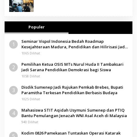
Populer
Seminar Vispol Indonesia Bedah Roadmap
1
Kesejahteraan Madura, Pendidikan dan Hilirisasi Jadi
Kunci
1065 Dilihat
Pemilihan Ketua OSIS MTs Nurul Huda II Tambaksari
2
Jadi Sarana Pendidikan Demokrasi bagi Siswa
1058 Dilihat
Disdik Sumenep Jadi Rujukan Pemkab Brebes, Bupati
3
Paramitha Terkesan Pendidikan Berbasis Budaya
1025 Dilihat
Mahasiswa STIT Aqidah Usymuni Sumenep dan PTIQ
4
Bantu Pemulangan Jenazah WNI Asal Aceh di Malaysia
940 Dilihat
Kodim 0826 Pamekasan Tuntaskan Operasi Katarak
5