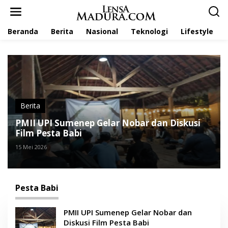
L
e
w
Beranda
Berita
Nasional
Teknologi
Lifestyle
a
t
i
k
e
k
o
n
t
Berita
e
PMII UPI Sumenep Gelar Nobar dan Diskusi
n
Film Pesta Babi
15 Mei 2026
Pesta Babi
PMII UPI Sumenep Gelar Nobar dan
Diskusi Film Pesta Babi