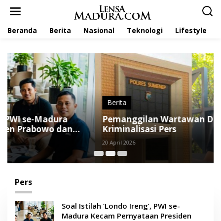
L
e
w
Beranda
Berita
Nasional
Teknologi
Lifestyle
a
t
i
k
e
k
o
n
t
Berita
e
Pemanggilan Wartawan Dikecam, JSI:
n
Kriminalisasi Pers
20 April 2026
Pers
Soal Istilah ‘Londo Ireng’, PWI se-
Madura Kecam Pernyataan Presiden