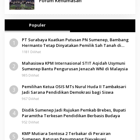
Forum Kehumasan
Populer
PT Surabaya Kuatkan Putusan PN Sumenep, Bambang
1
Hermanto Tetap Dinyatakan Pemilik Sah Tanah di
Pamolokan
1181 Dilihat
Mahasiswa KPM Internasional STIT Aqidah Usymuni
2
Sumenep Bantu Pengurusan Jenazah WNI di Malaysia
985 Dilihat
Pemilihan Ketua OSIS MTs Nurul Huda II Tambaksari
3
Jadi Sarana Pendidikan Demokrasi bagi Siswa
967 Dilihat
Disdik Sumenep Jadi Rujukan Pemkab Brebes, Bupati
4
Paramitha Terkesan Pendidikan Berbasis Budaya
952 Dilihat
KMP Mutiara Sentosa 2 Terbakar di Perairan
5
Sumenep, Ratusan Penumpang Dievakuasi