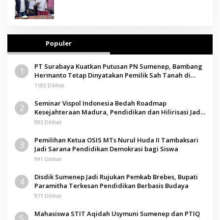
Populer
PT Surabaya Kuatkan Putusan PN Sumenep, Bambang
1
Hermanto Tetap Dinyatakan Pemilik Sah Tanah di
Pamolokan
1183 Dilihat
Seminar Vispol Indonesia Bedah Roadmap
2
Kesejahteraan Madura, Pendidikan dan Hilirisasi Jadi
Kunci
995 Dilihat
Pemilihan Ketua OSIS MTs Nurul Huda II Tambaksari
3
Jadi Sarana Pendidikan Demokrasi bagi Siswa
991 Dilihat
Disdik Sumenep Jadi Rujukan Pemkab Brebes, Bupati
4
Paramitha Terkesan Pendidikan Berbasis Budaya
971 Dilihat
Mahasiswa STIT Aqidah Usymuni Sumenep dan PTIQ
5