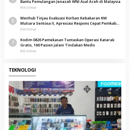
Bantu Pemulangan Jenazah WNI Asal Aceh di Malaysia
904 Dilihat
Menhub Tinjau Evakuasi Korban Kebakaran KM
6
Mutiara Sentosa II, Apresiasi Respons Cepat Pemkab
Sumenep
854 Dilihat
Kodim 0826 Pamekasan Tuntaskan Operasi Katarak
7
Gratis, 160 Pasien Jalani Tindakan Medis
839 Dilihat
TEKNOLOGI