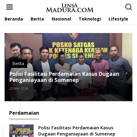
L
e
w
Beranda
Berita
Nasional
Teknologi
Lifestyle
a
t
i
k
e
k
o
n
t
Berita
e
Polisi Fasilitasi Perdamaian Kasus Dugaan
n
Penganiayaan di Sumenep
23 Mei 2026
Perdamaian
Polisi Fasilitasi Perdamaian Kasus
Dugaan Penganiayaan di Sumenep