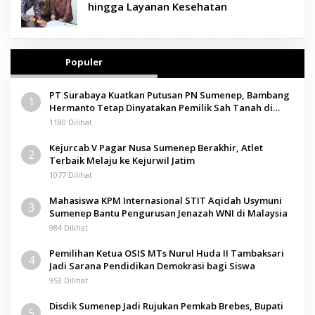
hingga Layanan Kesehatan
Populer
PT Surabaya Kuatkan Putusan PN Sumenep, Bambang
1
Hermanto Tetap Dinyatakan Pemilik Sah Tanah di
Pamolokan
1180 Dilihat
Kejurcab V Pagar Nusa Sumenep Berakhir, Atlet
2
Terbaik Melaju ke Kejurwil Jatim
1077 Dilihat
Mahasiswa KPM Internasional STIT Aqidah Usymuni
3
Sumenep Bantu Pengurusan Jenazah WNI di Malaysia
984 Dilihat
Pemilihan Ketua OSIS MTs Nurul Huda II Tambaksari
4
Jadi Sarana Pendidikan Demokrasi bagi Siswa
953 Dilihat
Disdik Sumenep Jadi Rujukan Pemkab Brebes, Bupati
5