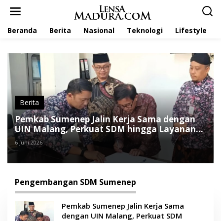
L
e
w
Beranda
Berita
Nasional
Teknologi
Lifestyle
a
t
i
k
e
k
o
n
t
Berita
e
Pemkab Sumenep Jalin Kerja Sama dengan
n
UIN Malang, Perkuat SDM hingga Layanan
Kesehatan
6 Juni 2026
Pengembangan SDM Sumenep
Pemkab Sumenep Jalin Kerja Sama
dengan UIN Malang, Perkuat SDM