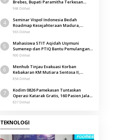
Brebes, Bupati Paramitha Terkesan
Pendidikan Berbasis Budaya
968 Dilihat
Seminar Vispol Indonesia Bedah
4
Roadmap Kesejahteraan Madura,
Pendidikan dan Hilirisasi Jadi Kunci
965 Dilihat
Mahasiswa STIT Aqidah Usymuni
5
Sumenep dan PTIQ Bantu Pemulangan
Jenazah WNI Asal Aceh di Malaysia
900 Dilihat
Menhub Tinjau Evakuasi Korban
6
Kebakaran KM Mutiara Sentosa II,
Apresiasi Respons Cepat Pemkab
854 Dilihat
Sumenep
Kodim 0826 Pamekasan Tuntaskan
7
Operasi Katarak Gratis, 160 Pasien Jalani
Tindakan Medis
837 Dilihat
TEKNOLOGI