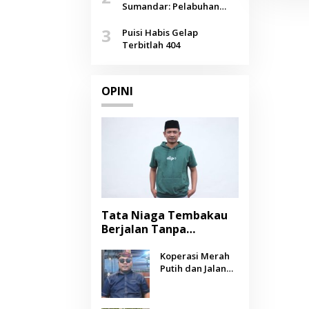
Agustus
Sumandar: Pelabuhan
Pasongsongan, Salopeng,
3
Selendang Benang Merah
Puisi Habis Gelap
Lombang
Terbitlah 404
OPINI
Tata Niaga Tembakau
Berjalan Tanpa
Instrumen, Benarkah
Negara Berpihak
Koperasi Merah
Putih dan Jalan
kepada Petani?
Panjang Menuju
Kesejahteraan