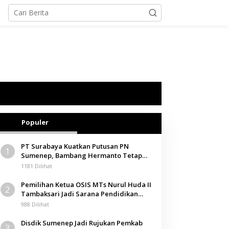
Populer
PT Surabaya Kuatkan Putusan PN
1
Sumenep, Bambang Hermanto Tetap
Dinyatakan Pemilik Sah Tanah di
1181 Dilihat
Pamolokan
Pemilihan Ketua OSIS MTs Nurul Huda II
2
Tambaksari Jadi Sarana Pendidikan
Demokrasi bagi Siswa
988 Dilihat
Disdik Sumenep Jadi Rujukan Pemkab
3