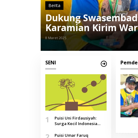
Berita
Dukung Swasembad
Karamian Kirim War
Ternak Domba ke M
8 Maret 2025
SENI
Pemde
1
Puisi Uni Firdausiyah:
Surga Kecil Indonesia
yang Tak Lagi Perawan,
2
Doa yang Jauh, Narasi
Puisi Umar Faruq