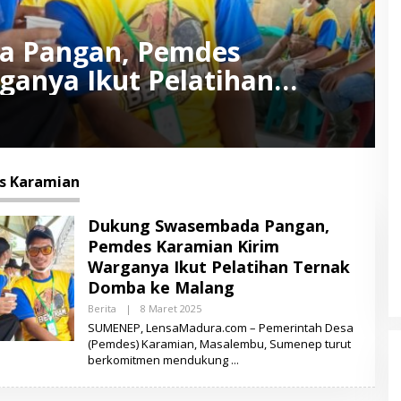
a Pangan, Pemdes
ganya Ikut Pelatihan
alang
s Karamian
Dukung Swasembada Pangan,
Pemdes Karamian Kirim
Warganya Ikut Pelatihan Ternak
Domba ke Malang
Berita
|
8 Maret 2025
O
L
SUMENEP, LensaMadura.com – Pemerintah Desa
E
(Pemdes) Karamian, Masalembu, Sumenep turut
H
berkomitmen mendukung
L
E
N
S