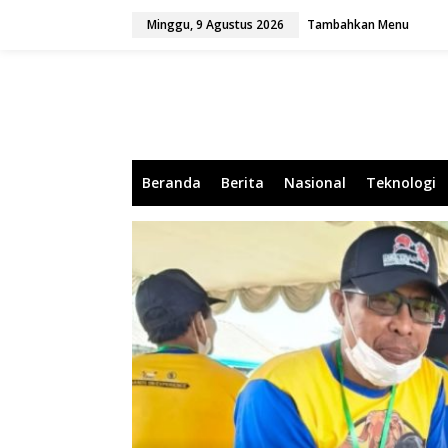
L
Minggu, 9 Agustus 2026
Tambahkan Menu
e
w
a
t
i
k
e
k
o
Beranda
Berita
Nasional
Teknologi
n
t
e
n