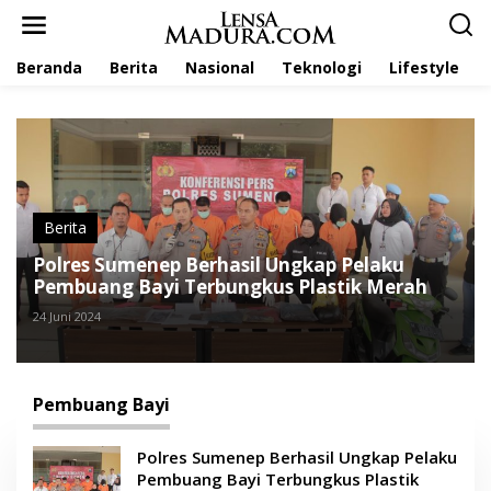
L
e
w
Beranda
Berita
Nasional
Teknologi
Lifestyle
a
t
i
k
e
k
o
n
t
Berita
e
Polres Sumenep Berhasil Ungkap Pelaku
n
Pembuang Bayi Terbungkus Plastik Merah
24 Juni 2024
Pembuang Bayi
Polres Sumenep Berhasil Ungkap Pelaku
Pembuang Bayi Terbungkus Plastik