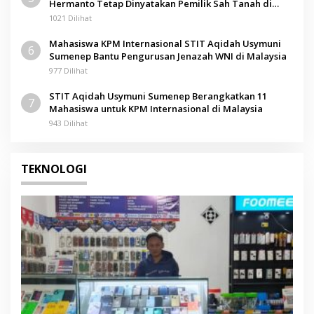
Hermanto Tetap Dinyatakan Pemilik Sah Tanah di
Pamolokan
1021 Dilihat
Mahasiswa KPM Internasional STIT Aqidah Usymuni
6
Sumenep Bantu Pengurusan Jenazah WNI di Malaysia
977 Dilihat
STIT Aqidah Usymuni Sumenep Berangkatkan 11
7
Mahasiswa untuk KPM Internasional di Malaysia
943 Dilihat
TEKNOLOGI