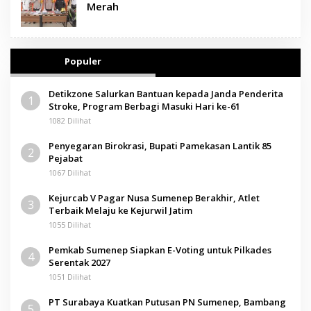
Merah
Populer
Detikzone Salurkan Bantuan kepada Janda Penderita
1
Stroke, Program Berbagi Masuki Hari ke-61
1082 Dilihat
Penyegaran Birokrasi, Bupati Pamekasan Lantik 85
2
Pejabat
1067 Dilihat
Kejurcab V Pagar Nusa Sumenep Berakhir, Atlet
3
Terbaik Melaju ke Kejurwil Jatim
1055 Dilihat
Pemkab Sumenep Siapkan E-Voting untuk Pilkades
4
Serentak 2027
1051 Dilihat
PT Surabaya Kuatkan Putusan PN Sumenep, Bambang
5