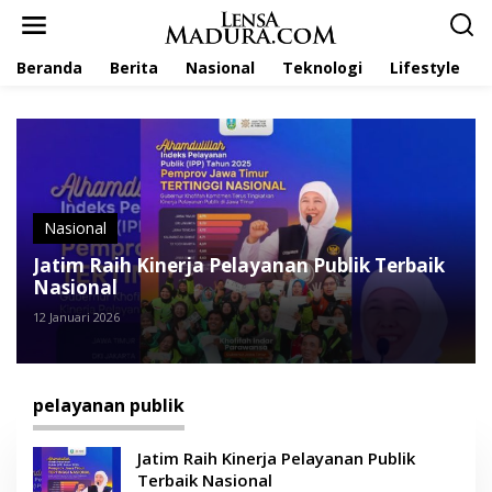
L
e
w
Beranda
Berita
Nasional
Teknologi
Lifestyle
a
t
i
k
e
k
o
n
t
Nasional
e
Jatim Raih Kinerja Pelayanan Publik Terbaik
n
Nasional
12 Januari 2026
pelayanan publik
Jatim Raih Kinerja Pelayanan Publik
Terbaik Nasional