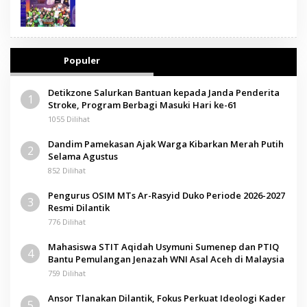
Populer
Detikzone Salurkan Bantuan kepada Janda Penderita
1
Stroke, Program Berbagi Masuki Hari ke-61
1055 Dilihat
Dandim Pamekasan Ajak Warga Kibarkan Merah Putih
2
Selama Agustus
852 Dilihat
Pengurus OSIM MTs Ar-Rasyid Duko Periode 2026-2027
3
Resmi Dilantik
776 Dilihat
Mahasiswa STIT Aqidah Usymuni Sumenep dan PTIQ
4
Bantu Pemulangan Jenazah WNI Asal Aceh di Malaysia
759 Dilihat
Ansor Tlanakan Dilantik, Fokus Perkuat Ideologi Kader
5