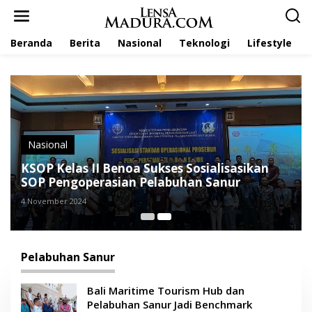
L
e
w
Beranda
Berita
Nasional
Teknologi
Lifestyle
a
t
i
k
e
k
o
n
t
Nasional
e
KSOP Kelas II Benoa Sukses Sosialisasikan
n
SOP Pengoperasian Pelabuhan Sanur
4 November 2024
Pelabuhan Sanur
Bali Maritime Tourism Hub dan
Pelabuhan Sanur Jadi Benchmark