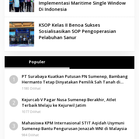
Implementasi Maritime Single Window
Di Indonesia
KSOP Kelas II Benoa Sukses
Sosialisasikan SOP Pengoperasian
Pelabuhan Sanur
Populer
PT Surabaya Kuatkan Putusan PN Sumenep, Bambang
1
Hermanto Tetap Dinyatakan Pemilik Sah Tanah di
Pamolokan
1180 Dilihat
Kejurcab V Pagar Nusa Sumenep Berakhir, Atlet
2
Terbaik Melaju ke Kejurwil Jatim
1077 Dilihat
Mahasiswa KPM Internasional STIT Aqidah Usymuni
3
Sumenep Bantu Pengurusan Jenazah WNI di Malaysia
984 Dilihat