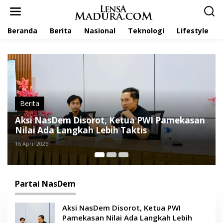
L
e
w
Beranda
Berita
Nasional
Teknologi
Lifestyle
a
t
i
k
e
k
o
n
t
Berita
e
Aksi NasDem Disorot, Ketua PWI Pamekasan
N
n
Nilai Ada Langkah Lebih Taktis
T
16 April 2026
15 
Partai NasDem
Aksi NasDem Disorot, Ketua PWI
Pamekasan Nilai Ada Langkah Lebih