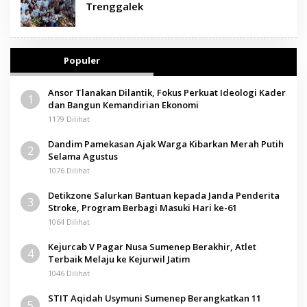
Trenggalek
Populer
Ansor Tlanakan Dilantik, Fokus Perkuat Ideologi Kader
1
dan Bangun Kemandirian Ekonomi
1179 Dilihat
Dandim Pamekasan Ajak Warga Kibarkan Merah Putih
2
Selama Agustus
1076 Dilihat
Detikzone Salurkan Bantuan kepada Janda Penderita
3
Stroke, Program Berbagi Masuki Hari ke-61
1064 Dilihat
Kejurcab V Pagar Nusa Sumenep Berakhir, Atlet
4
Terbaik Melaju ke Kejurwil Jatim
1046 Dilihat
STIT Aqidah Usymuni Sumenep Berangkatkan 11
5