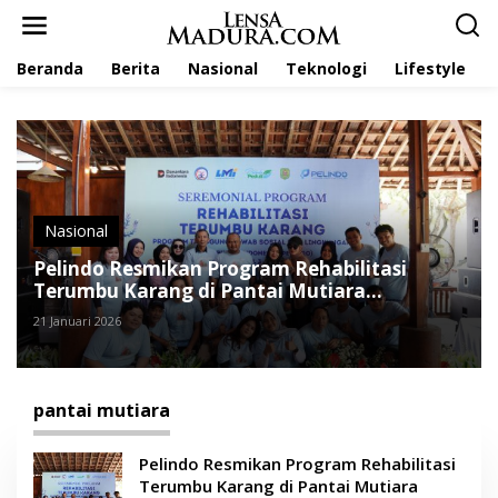
L
e
w
Beranda
Berita
Nasional
Teknologi
Lifestyle
a
t
i
k
e
k
o
n
t
Nasional
e
Pelindo Resmikan Program Rehabilitasi
n
Terumbu Karang di Pantai Mutiara
Trenggalek
21 Januari 2026
pantai mutiara
Pelindo Resmikan Program Rehabilitasi
Terumbu Karang di Pantai Mutiara