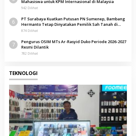
Mahasiswa untuk KPM Internasional di Malaysia
942 Dilihat
PT Surabaya Kuatkan Putusan PN Sumenep, Bambang
6
Hermanto Tetap Dinyatakan Pemilik Sah Tanah di
Pamolokan
874 Dilihat
Pengurus OSIM MTs Ar-Rasyid Duko Periode 2026-2027
7
Resmi Dilantik
782 Dilihat
TEKNOLOGI