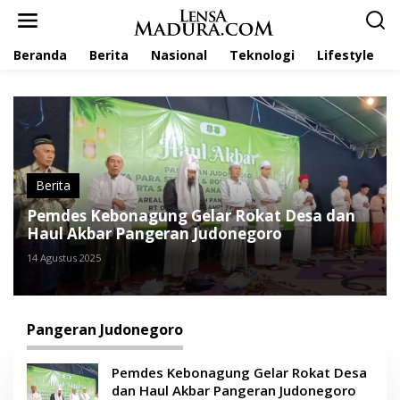
L
e
w
Beranda
Berita
Nasional
Teknologi
Lifestyle
a
t
i
k
e
k
o
n
t
Berita
e
Pemdes Kebonagung Gelar Rokat Desa dan
n
Haul Akbar Pangeran Judonegoro
14 Agustus 2025
Pangeran Judonegoro
Pemdes Kebonagung Gelar Rokat Desa
dan Haul Akbar Pangeran Judonegoro