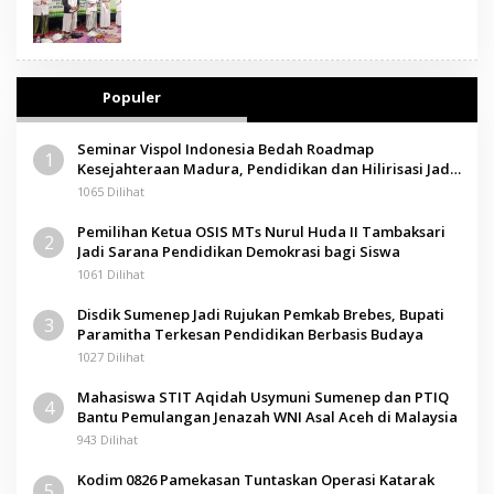
Populer
Seminar Vispol Indonesia Bedah Roadmap
1
Kesejahteraan Madura, Pendidikan dan Hilirisasi Jadi
Kunci
1065 Dilihat
Pemilihan Ketua OSIS MTs Nurul Huda II Tambaksari
2
Jadi Sarana Pendidikan Demokrasi bagi Siswa
1061 Dilihat
Disdik Sumenep Jadi Rujukan Pemkab Brebes, Bupati
3
Paramitha Terkesan Pendidikan Berbasis Budaya
1027 Dilihat
Mahasiswa STIT Aqidah Usymuni Sumenep dan PTIQ
4
Bantu Pemulangan Jenazah WNI Asal Aceh di Malaysia
943 Dilihat
Kodim 0826 Pamekasan Tuntaskan Operasi Katarak
5