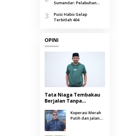
Agustus
Sumandar: Pelabuhan
Pasongsongan, Salopeng,
3
Selendang Benang Merah
Puisi Habis Gelap
Lombang
Terbitlah 404
OPINI
Tata Niaga Tembakau
Berjalan Tanpa
Instrumen, Benarkah
Negara Berpihak
Koperasi Merah
Putih dan Jalan
kepada Petani?
Panjang Menuju
Kesejahteraan