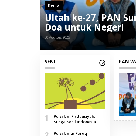
Berita
Ultah ke-27, PAN S
Doa untuk Negeri
30 Agustus 2025
SENI
PAN W
1
Puisi Uni Firdausiyah:
Surga Kecil Indonesia
yang Tak Lagi Perawan,
2
Doa yang Jauh, Narasi
Puisi Umar Faruq