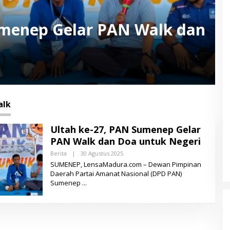
umenep Gelar PAN Walk dan
alk
Ultah ke-27, PAN Sumenep Gelar
PAN Walk dan Doa untuk Negeri
Berita
|
30 Agustus 2025
O
L
SUMENEP, LensaMadura.com – Dewan Pimpinan
E
Daerah Partai Amanat Nasional (DPD PAN)
H
Sumenep
L
E
N
S
A
M
A