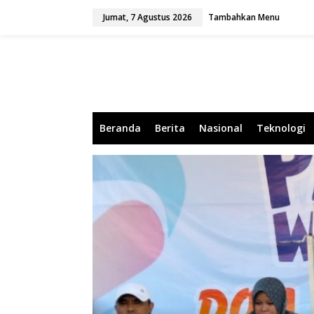
L
Jumat, 7 Agustus 2026
Tambahkan Menu
e
w
a
t
i
k
e
k
o
Beranda
Berita
Nasional
Teknologi
n
t
e
n