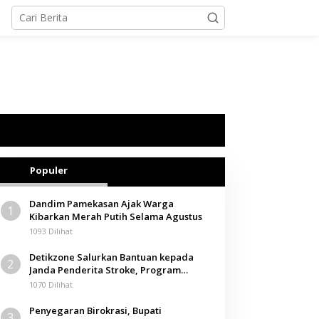
Populer
Dandim Pamekasan Ajak Warga
1
Kibarkan Merah Putih Selama Agustus
1093 Dilihat
Detikzone Salurkan Bantuan kepada
2
Janda Penderita Stroke, Program
Berbagi Masuki Hari ke-61
1070 Dilihat
Penyegaran Birokrasi, Bupati
3