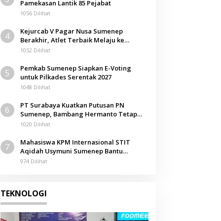
Pamekasan Lantik 85 Pejabat
1056 Dilihat
Kejurcab V Pagar Nusa Sumenep
4
Berakhir, Atlet Terbaik Melaju ke
Kejurwil Jatim
1052 Dilihat
Pemkab Sumenep Siapkan E-Voting
5
untuk Pilkades Serentak 2027
1048 Dilihat
PT Surabaya Kuatkan Putusan PN
6
Sumenep, Bambang Hermanto Tetap
Dinyatakan Pemilik Sah Tanah di
1020 Dilihat
Pamolokan
Mahasiswa KPM Internasional STIT
7
Aqidah Usymuni Sumenep Bantu
Pengurusan Jenazah WNI di Malaysia
974 Dilihat
TEKNOLOGI