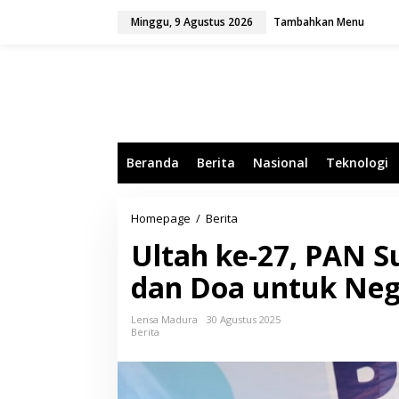
L
Minggu, 9 Agustus 2026
Tambahkan Menu
e
w
a
t
i
k
e
k
o
Beranda
Berita
Nasional
Teknologi
n
t
e
n
Homepage
/
Berita
U
l
Ultah ke-27, PAN 
t
a
dan Doa untuk Neg
h
k
e
Lensa Madura
30 Agustus 2025
-
Berita
2
7
,
P