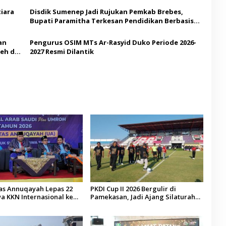
iara
Disdik Sumenep Jadi Rujukan Pemkab Brebes,
Bupati Paramitha Terkesan Pendidikan Berbasis
Budaya
an
Pengurus OSIM MTs Ar-Rasyid Duko Periode 2026-
eh di
2027 Resmi Dilantik
tas Annuqayah Lepas 22
PKDI Cup II 2026 Bergulir di
a KKN Internasional ke
Pamekasan, Jadi Ajang Silaturahmi
di
Kepala Desa se-Madura