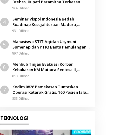
Brebes, Bupati Paramitha Terkesan
Pendidikan Berbasis Budaya
966 Dilihat
Seminar Vispol Indonesia Bedah
4
Roadmap Kesejahteraan Madura,
Pendidikan dan Hilirisasi Jadi Kunci
931 Dilihat
Mahasiswa STIT Aqidah Usymuni
5
Sumenep dan PTIQ Bantu Pemulangan
Jenazah WNI Asal Aceh di Malaysia
897 Dilihat
Menhub Tinjau Evakuasi Korban
6
Kebakaran KM Mutiara Sentosa II,
Apresiasi Respons Cepat Pemkab
853 Dilihat
Sumenep
Kodim 0826 Pamekasan Tuntaskan
7
Operasi Katarak Gratis, 160 Pasien Jalani
Tindakan Medis
833 Dilihat
TEKNOLOGI