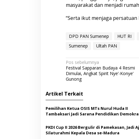
masyarakat dan menjadi rumah 
“Serta ikut menjaga persatuan 
DPD PAN Sumenep
HUT RI
Sumenep
Ultah PAN
N
Pos sebelumnya
Festival Sapparan Budaya 4 Resmi
a
Dimulai, Angkat Spirit Nye’-Konye’
v
Gunong
i
Artikel Terkait
g
a
Pemilihan Ketua OSIS MTs Nurul Huda II
s
Tambaksari Jadi Sarana Pendidikan Demokras
Siswa
i
PKDI Cup II 2026 Bergulir di Pamekasan, Jadi 
p
Silaturahmi Kepala Desa se-Madura