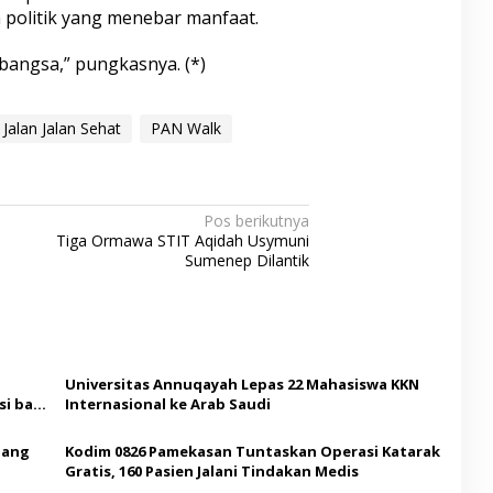
politik yang menebar manfaat.
bangsa,” pungkasnya. (*)
Jalan Jalan Sehat
PAN Walk
Pos berikutnya
Tiga Ormawa STIT Aqidah Usymuni
Sumenep Dilantik
Universitas Annuqayah Lepas 22 Mahasiswa KKN
i bagi
Internasional ke Arab Saudi
Ajang
Kodim 0826 Pamekasan Tuntaskan Operasi Katarak
Gratis, 160 Pasien Jalani Tindakan Medis