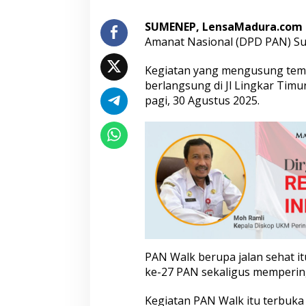
o
a
SUMENEP, LensaMadura.com
u
Amanat Nasional (DPD PAN) S
n
t
Kegiatan yang mengusung tema
u
berlangsung di Jl Lingkar Tim
k
N
pagi, 30 Agustus 2025.
e
g
e
r
i
PAN Walk berupa jalan sehat i
ke-27 PAN sekaligus mempering
Kegiatan PAN Walk itu terbuka