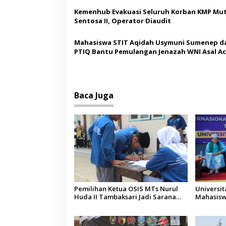
o
Kemenhub Evakuasi Seluruh Korban KMP Mut
s
Sentosa II, Operator Diaudit
Mahasiswa STIT Aqidah Usymuni Sumenep d
PTIQ Bantu Pemulangan Jenazah WNI Asal Ac
Malaysia
Baca Juga
Pemilihan Ketua OSIS MTs Nurul
Universi
Huda II Tambaksari Jadi Sarana
Mahasisw
Pendidikan Demokrasi bagi Siswa
Arab Sau