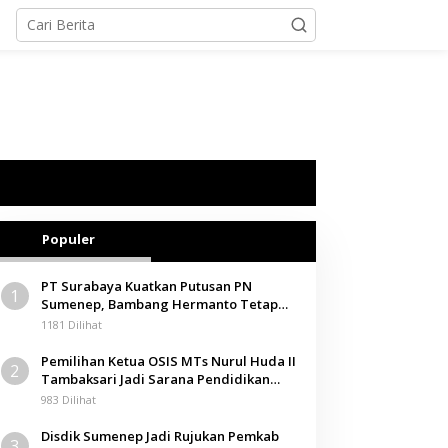
Populer
PT Surabaya Kuatkan Putusan PN
1
Sumenep, Bambang Hermanto Tetap
Dinyatakan Pemilik Sah Tanah di
1181 Dilihat
Pamolokan
Pemilihan Ketua OSIS MTs Nurul Huda II
2
Tambaksari Jadi Sarana Pendidikan
Demokrasi bagi Siswa
983 Dilihat
Disdik Sumenep Jadi Rujukan Pemkab
3