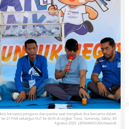
kiri), bersama pengurus dan panitia saat mengikuti doa bersama dalam
e-27 PAN sekaligus HUT ke-80 RI di Lingkar Timur, Sumenep, Sabtu, 30
Agustus 2025. LENSAMADURA/Iswandi