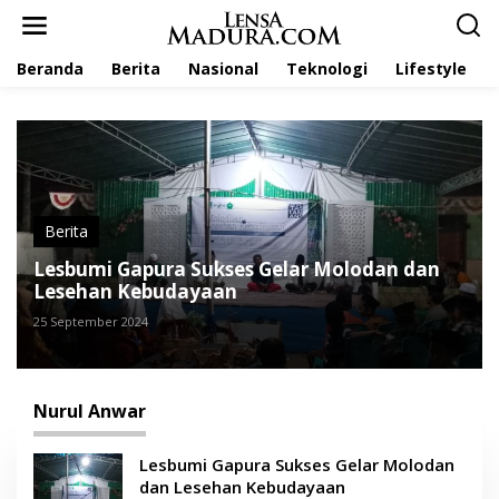
L
e
w
Beranda
Berita
Nasional
Teknologi
Lifestyle
a
t
i
k
e
k
o
n
t
Berita
e
Lesbumi Gapura Sukses Gelar Molodan dan
n
Lesehan Kebudayaan
25 September 2024
Nurul Anwar
Lesbumi Gapura Sukses Gelar Molodan
dan Lesehan Kebudayaan