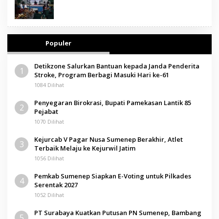
Populer
Detikzone Salurkan Bantuan kepada Janda Penderita
1
Stroke, Program Berbagi Masuki Hari ke-61
1084 Dilihat
Penyegaran Birokrasi, Bupati Pamekasan Lantik 85
2
Pejabat
1070 Dilihat
Kejurcab V Pagar Nusa Sumenep Berakhir, Atlet
3
Terbaik Melaju ke Kejurwil Jatim
1056 Dilihat
Pemkab Sumenep Siapkan E-Voting untuk Pilkades
4
Serentak 2027
1052 Dilihat
PT Surabaya Kuatkan Putusan PN Sumenep, Bambang
5