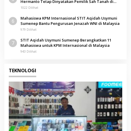
Hermanto Tetap Dinyatakan Pemilik Sah Tanah di
Pamolokan
1022 Dilihat
Mahasiswa KPM Internasional STIT Aqidah Usymuni
6
Sumenep Bantu Pengurusan Jenazah WNI di Malaysia
979 Dilihat
STIT Aqidah Usymuni Sumenep Berangkatkan 11
7
Mahasiswa untuk KPM Internasional di Malaysia
943 Dilihat
TEKNOLOGI