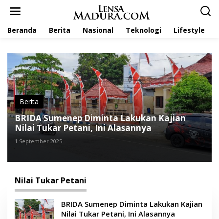
L
e
w
Beranda
Berita
Nasional
Teknologi
Lifestyle
a
t
i
k
e
k
o
n
t
Berita
e
BRIDA Sumenep Diminta Lakukan Kajian
n
Nilai Tukar Petani, Ini Alasannya
1 September 2025
Nilai Tukar Petani
BRIDA Sumenep Diminta Lakukan Kajian
Nilai Tukar Petani, Ini Alasannya