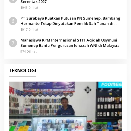
Serentak 2027
1048 Dilihat
PT Surabaya Kuatkan Putusan PN Sumenep, Bambang
6
Hermanto Tetap Dinyatakan Pemilik Sah Tanah di
Pamolokan
1017 Dilihat
Mahasiswa KPM Internasional STIT Aqidah Usymuni
7
Sumenep Bantu Pengurusan Jenazah WNI di Malaysia
974 Dilihat
TEKNOLOGI