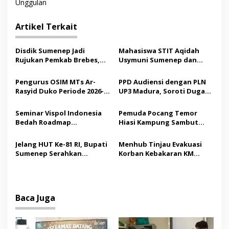
Unggulan
i
g
Artikel Terkait
a
s
Disdik Sumenep Jadi
Mahasiswa STIT Aqidah
Rujukan Pemkab Brebes,
Usymuni Sumenep dan
i
Bupati Paramitha Terkesan
PTIQ Bantu Pemulangan
p
Pendidikan Berbasis
Jenazah WNI Asal Aceh di
Pengurus OSIM MTs Ar-
PPD Audiensi dengan PLN
Budaya
Malaysia
Rasyid Duko Periode 2026-
UP3 Madura, Soroti Dugaan
o
2027 Resmi Dilantik
Pelanggaran Program
s
Listrik Desa di Sumenep
Seminar Vispol Indonesia
Pemuda Pocang Temor
Bedah Roadmap
Hiasi Kampung Sambut
Kesejahteraan Madura,
Hari Kemerdekaan RI
Pendidikan dan Hilirisasi
Jelang HUT Ke-81 RI, Bupati
Menhub Tinjau Evakuasi
Jadi Kunci
Sumenep Serahkan
Korban Kebakaran KM
Bendera Merah Putih
Mutiara Sentosa II,
kepada ASN
Apresiasi Respons Cepat
Pemkab Sumenep
Baca Juga