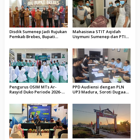
Disdik Sumenep Jadi Rujukan
Mahasiswa STIT Aqidah
Pemkab Brebes, Bupati
Usymuni Sumenep dan PTIQ
Paramitha Terkesan
Bantu Pemulangan Jenazah
Pendidikan Berbasis Budaya
WNI Asal Aceh di Malaysia
Pengurus OSIM MTs Ar-
PPD Audiensi dengan PLN
Rasyid Duko Periode 2026-
UP3 Madura, Soroti Dugaan
2027 Resmi Dilantik
Pelanggaran Program Listrik
Desa di Sumenep