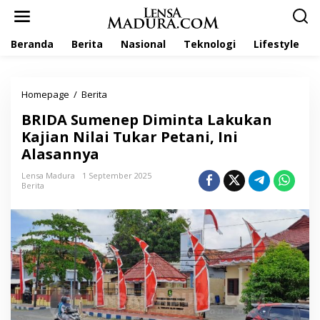
L
e
w
Beranda
Berita
Nasional
Teknologi
Lifestyle
a
t
i
k
Homepage
/
Berita
B
e
R
k
BRIDA Sumenep Diminta Lakukan
I
o
D
Kajian Nilai Tukar Petani, Ini
n
A
t
Alasannya
S
e
u
n
Lensa Madura
1 September 2025
m
Berita
e
n
e
p
D
i
m
i
n
t