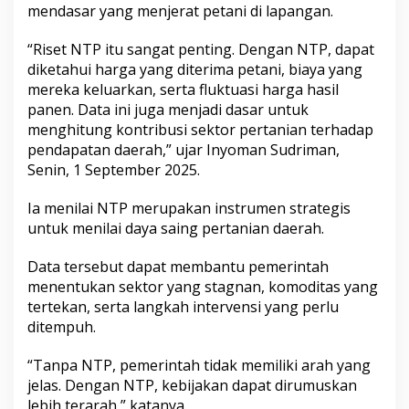
mendasar yang menjerat petani di lapangan.
e
t
a
“Riset NTP itu sangat penting. Dengan NTP, dapat
n
diketahui harga yang diterima petani, biaya yang
i
mereka keluarkan, serta fluktuasi harga hasil
,
panen. Data ini juga menjadi dasar untuk
I
n
menghitung kontribusi sektor pertanian terhadap
i
pendapatan daerah,” ujar Inyoman Sudriman,
A
Senin, 1 September 2025.
l
a
Ia menilai NTP merupakan instrumen strategis
s
a
untuk menilai daya saing pertanian daerah.
n
n
Data tersebut dapat membantu pemerintah
y
menentukan sektor yang stagnan, komoditas yang
a
tertekan, serta langkah intervensi yang perlu
ditempuh.
“Tanpa NTP, pemerintah tidak memiliki arah yang
jelas. Dengan NTP, kebijakan dapat dirumuskan
lebih terarah,” katanya.