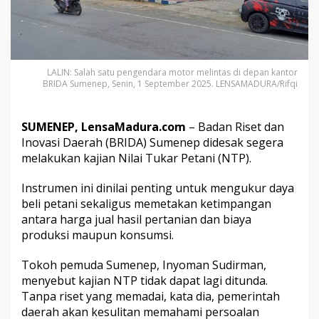
a
L
a
k
u
k
LALIN: Salah satu pengendara motor melintas di depan kantor
a
BRIDA Sumenep, Senin, 1 September 2025. LENSAMADURA/Rifqi
n
K
a
SUMENEP, LensaMadura.com
– Badan Riset dan
j
Inovasi Daerah (BRIDA) Sumenep didesak segera
i
melakukan kajian Nilai Tukar Petani (NTP).
a
n
N
Instrumen ini dinilai penting untuk mengukur daya
i
beli petani sekaligus memetakan ketimpangan
l
antara harga jual hasil pertanian dan biaya
a
produksi maupun konsumsi.
i
T
u
Tokoh pemuda Sumenep, Inyoman Sudirman,
k
menyebut kajian NTP tidak dapat lagi ditunda.
a
Tanpa riset yang memadai, kata dia, pemerintah
r
daerah akan kesulitan memahami persoalan
P