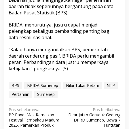
daerah tidak sepenuhnya bergantung pada data
Badan Pusat Statistik (BPS).
BRIDA, menurutnya, justru dapat menjadi
pelengkap sekaligus pembanding penting bagi
data resmi nasional.
“Kalau hanya mengandalkan BPS, pemerintah
daerah cenderung pasif. BRIDA perlu mengambil
peran. Perbandingan data justru memperkaya
kebijakan,” pungkasnya. (*)
BPS
BRIDA Sumenep
Nilai Tukar Petani
NTP
Pertanian
Sumenep
N
Pos sebelumnya
Pos berikutnya
PR Pandi Mas Ramaikan
Dear Jatim Geruduk Gedung
a
Festival Tembakau Madura
DPRD Sumenep, Bawa 7
v
2025, Pamerkan Produk
Tuntutan