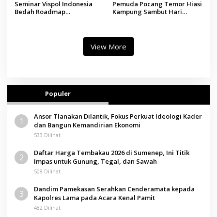
Seminar Vispol Indonesia
Pemuda Pocang Temor Hiasi
Bedah Roadmap
Kampung Sambut Hari
Kesejahteraan Madura,
Kemerdekaan RI
Pendidikan dan Hilirisasi
Jadi Kunci
View More
Populer
Ansor Tlanakan Dilantik, Fokus Perkuat Ideologi Kader
1
dan Bangun Kemandirian Ekonomi
533 Dilihat
Daftar Harga Tembakau 2026 di Sumenep, Ini Titik
2
Impas untuk Gunung, Tegal, dan Sawah
508 Dilihat
Dandim Pamekasan Serahkan Cenderamata kepada
3
Kapolres Lama pada Acara Kenal Pamit
482 Dilihat