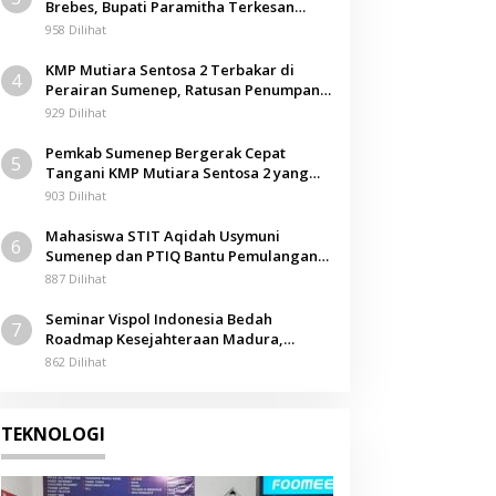
Brebes, Bupati Paramitha Terkesan
Berita
Pendidikan Berbasis Budaya
958 Dilihat
UPP Masalembu Bagikan Life Ja
KMP Mutiara Sentosa 2 Terbakar di
4
untuk Nelayan
Perairan Sumenep, Ratusan Penumpang
Dievakuasi
929 Dilihat
 November 2025
Pemkab Sumenep Bergerak Cepat
5
Tangani KMP Mutiara Sentosa 2 yang
Terbakar
903 Dilihat
Mahasiswa STIT Aqidah Usymuni
6
Sumenep dan PTIQ Bantu Pemulangan
Jenazah WNI Asal Aceh di Malaysia
887 Dilihat
Seminar Vispol Indonesia Bedah
7
Roadmap Kesejahteraan Madura,
Pendidikan dan Hilirisasi Jadi Kunci
862 Dilihat
TEKNOLOGI