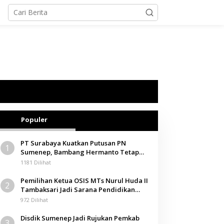
Populer
PT Surabaya Kuatkan Putusan PN
1
Sumenep, Bambang Hermanto Tetap
Dinyatakan Pemilik Sah Tanah di
1181 Dilihat
Pamolokan
Pemilihan Ketua OSIS MTs Nurul Huda II
2
Tambaksari Jadi Sarana Pendidikan
Demokrasi bagi Siswa
972 Dilihat
Disdik Sumenep Jadi Rujukan Pemkab
3