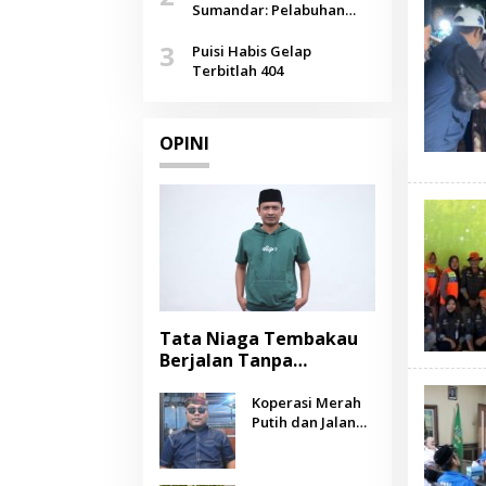
Agustus
Sumandar: Pelabuhan
Pasongsongan, Salopeng,
3
Selendang Benang Merah
Puisi Habis Gelap
Lombang
Terbitlah 404
OPINI
Tata Niaga Tembakau
Berjalan Tanpa
Instrumen, Benarkah
Negara Berpihak
Koperasi Merah
Putih dan Jalan
kepada Petani?
Panjang Menuju
Kesejahteraan