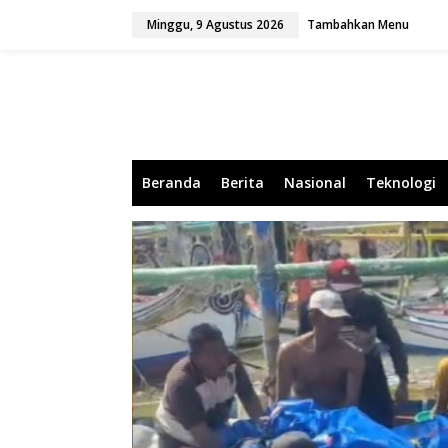
L
Minggu, 9 Agustus 2026
Tambahkan Menu
e
w
a
t
i
k
e
k
o
Beranda
Berita
Nasional
Teknologi
n
t
e
n