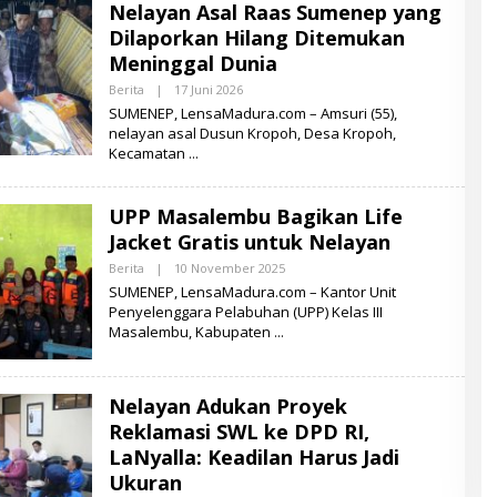
Nelayan Asal Raas Sumenep yang
A
M
Dilaporkan Hilang Ditemukan
A
D
Meninggal Dunia
U
R
Berita
|
17 Juni 2026
O
A
L
SUMENEP, LensaMadura.com – Amsuri (55),
E
nelayan asal Dusun Kropoh, Desa Kropoh,
H
Kecamatan
L
E
N
S
UPP Masalembu Bagikan Life
A
M
Jacket Gratis untuk Nelayan
A
D
Berita
|
10 November 2025
O
U
L
SUMENEP, LensaMadura.com – Kantor Unit
R
E
A
Penyelenggara Pelabuhan (UPP) Kelas III
H
Masalembu, Kabupaten
L
E
N
S
A
Nelayan Adukan Proyek
M
A
Reklamasi SWL ke DPD RI,
D
LaNyalla: Keadilan Harus Jadi
U
R
Ukuran
A