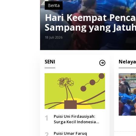
Berita
Nelayan Asal Raas 
kasan
Hilang Ditemukan M
17 Juni 2026
SENI
Nelay
1
Puisi Uni Firdausiyah:
Surga Kecil Indonesia
yang Tak Lagi Perawan,
2
Doa yang Jauh, Narasi
Puisi Umar Faruq