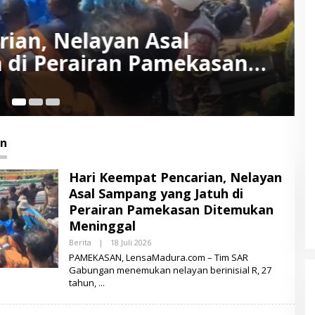
Sumenep yang Dilaporkan
eninggal Dunia
10
an
Hari Keempat Pencarian, Nelayan
Asal Sampang yang Jatuh di
Perairan Pamekasan Ditemukan
Meninggal
Berita
|
18 Juli 2026
O
L
PAMEKASAN, LensaMadura.com – Tim SAR
E
Gabungan menemukan nelayan berinisial R, 27
H
tahun,
L
E
N
S