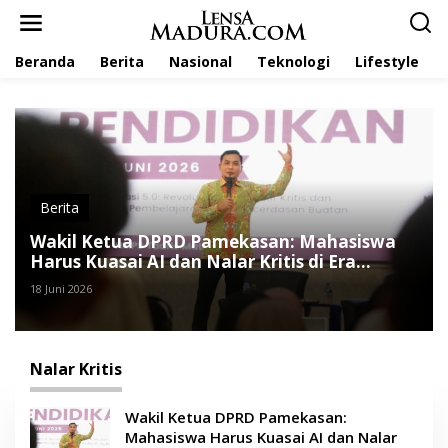
L
e
w
Beranda
Berita
Nasional
Teknologi
Lifestyle
a
t
i
k
e
k
o
n
t
Berita
e
Wakil Ketua DPRD Pamekasan: Mahasiswa
n
Harus Kuasai AI dan Nalar Kritis di Era
Industri 5.0
18 Juni 2026
Nalar Kritis
Wakil Ketua DPRD Pamekasan:
Mahasiswa Harus Kuasai AI dan Nalar