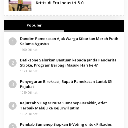
Kritis di Era Industri 5.0
Populer
Dandim Pamekasan Ajak Warga Kibarkan Merah Putih
1
Selama Agustus
1100 Dilihat
Detikzone Salurkan Bantuan kepada Janda Penderita
2
Stroke, Program Berbagi Masuki Hari ke-61
1073 Dilihat
Penyegaran Birokrasi, Bupati Pamekasan Lantik 85
3
Pejabat
1059 Dilihat
Kejurcab V Pagar Nusa Sumenep Berakhir, Atlet
4
Terbaik Melaju ke Kejurwil Jatim
1052 Dilihat
Pemkab Sumenep Siapkan E-Voting untuk Pilkades
5