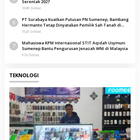
Serentak 2027
1049 Dilihat
PT Surabaya Kuatkan Putusan PN Sumenep, Bambang
6
Hermanto Tetap Dinyatakan Pemilik Sah Tanah di
Pamolokan
1020 Dilihat
Mahasiswa KPM Internasional STIT Aqidah Usymuni
7
Sumenep Bantu Pengurusan Jenazah WNI di Malaysia
976 Dilihat
TEKNOLOGI