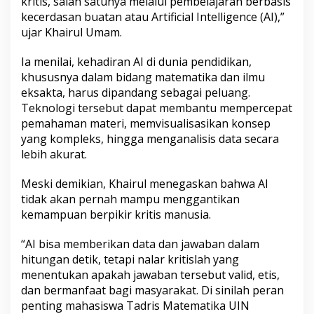
kritis, salah satunya melalui pembelajaran berbasis
u
kecerdasan buatan atau Artificial Intelligence (AI),”
s
ujar Khairul Umam.
t
r
i
Ia menilai, kehadiran AI di dunia pendidikan,
5
khususnya dalam bidang matematika dan ilmu
.
eksakta, harus dipandang sebagai peluang.
0
Teknologi tersebut dapat membantu mempercepat
pemahaman materi, memvisualisasikan konsep
yang kompleks, hingga menganalisis data secara
lebih akurat.
Meski demikian, Khairul menegaskan bahwa AI
tidak akan pernah mampu menggantikan
kemampuan berpikir kritis manusia.
“AI bisa memberikan data dan jawaban dalam
hitungan detik, tetapi nalar kritislah yang
menentukan apakah jawaban tersebut valid, etis,
dan bermanfaat bagi masyarakat. Di sinilah peran
penting mahasiswa Tadris Matematika UIN