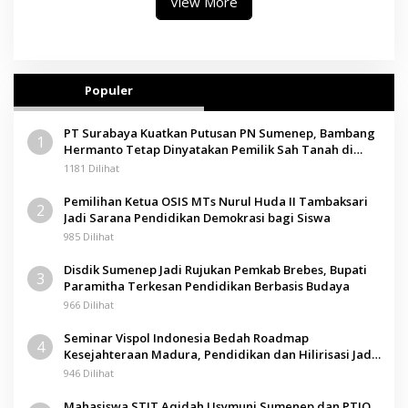
View More
Populer
PT Surabaya Kuatkan Putusan PN Sumenep, Bambang
1
Hermanto Tetap Dinyatakan Pemilik Sah Tanah di
Pamolokan
1181 Dilihat
Pemilihan Ketua OSIS MTs Nurul Huda II Tambaksari
2
Jadi Sarana Pendidikan Demokrasi bagi Siswa
985 Dilihat
Disdik Sumenep Jadi Rujukan Pemkab Brebes, Bupati
3
Paramitha Terkesan Pendidikan Berbasis Budaya
966 Dilihat
Seminar Vispol Indonesia Bedah Roadmap
4
Kesejahteraan Madura, Pendidikan dan Hilirisasi Jadi
Kunci
946 Dilihat
Mahasiswa STIT Aqidah Usymuni Sumenep dan PTIQ