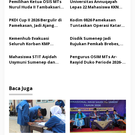
Pemilihan Ketua OSIS MTs
Universitas Annuqayah
i
Nurul Huda II Tambaksari
Lepas 22 Mahasiswa KKN
p
Jadi Sarana Pendidikan
Internasional ke Arab
Demokrasi bagi Siswa
Saudi
PKDI Cup II 2026 Bergulir di
Kodim 0826 Pamekasan
o
Pamekasan, Jadi Ajang
Tuntaskan Operasi Katarak
s
Silaturahmi Kepala Desa se-
Gratis, 160 Pasien Jalani
Madura
Tindakan Medis
Kemenhub Evakuasi
Disdik Sumenep Jadi
Seluruh Korban KMP
Rujukan Pemkab Brebes,
Mutiara Sentosa II,
Bupati Paramitha Terkesan
Operator Diaudit
Pendidikan Berbasis
Mahasiswa STIT Aqidah
Pengurus OSIM MTs Ar-
Budaya
Usymuni Sumenep dan
Rasyid Duko Periode 2026-
PTIQ Bantu Pemulangan
2027 Resmi Dilantik
Jenazah WNI Asal Aceh di
Malaysia
Baca Juga