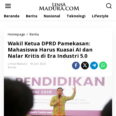
L
e
w
Beranda
Berita
Nasional
Teknologi
Lifestyle
a
t
i
k
Homepage
/
Berita
W
e
a
k
Wakil Ketua DPRD Pamekasan:
k
o
i
Mahasiswa Harus Kuasai AI dan
n
l
t
Nalar Kritis di Era Industri 5.0
K
e
e
n
Lensa Madura
18 Juni 2026
t
Berita
u
a
D
P
R
D
P
a
m
e