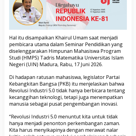
i
A
I
d
a
n
N
Hal itu disampaikan Khairul Umam saat menjadi
a
pembicara utama dalam Seminar Pendidikan yang
l
diselenggarakan Himpunan Mahasiswa Program
a
Studi (HMPS) Tadris Matematika Universitas Islam
r
K
Negeri (UIN) Madura, Rabu, 17 Juni 2026.
r
i
Di hadapan ratusan mahasiswa, legislator Partai
t
Kebangkitan Bangsa (PKB) itu menjelaskan bahwa
i
Revolusi Industri 5.0 tidak hanya berbicara tentang
s
d
kecanggihan teknologi, tetapi juga menempatkan
i
manusia sebagai pusat pengembangan inovasi.
E
r
“Revolusi Industri 5.0 menuntut kita untuk tidak
a
hanya menjadi penonton perkembangan zaman.
I
n
Kita harus menyikapinya dengan merawat nalar
d