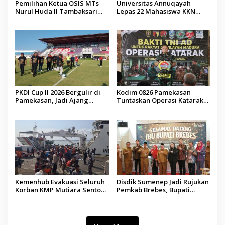
Pemilihan Ketua OSIS MTs
Universitas Annuqayah
Nurul Huda II Tambaksari
Lepas 22 Mahasiswa KKN
Jadi Sarana Pendidikan
Internasional ke Arab Saudi
Demokrasi bagi Siswa
PKDI Cup II 2026 Bergulir di
Kodim 0826 Pamekasan
Pamekasan, Jadi Ajang
Tuntaskan Operasi Katarak
Silaturahmi Kepala Desa se-
Gratis, 160 Pasien Jalani
Madura
Tindakan Medis
Kemenhub Evakuasi Seluruh
Disdik Sumenep Jadi Rujukan
Korban KMP Mutiara Sentosa
Pemkab Brebes, Bupati
II, Operator Diaudit
Paramitha Terkesan
Pendidikan Berbasis Budaya