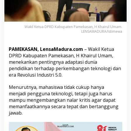
k
a
s
a
n
Wakil Ketua DPRD Kabupaten Pamekasan, H Khairul Umam.
:
LENSAMADURA/Istimewa
M
a
h
PAMEKASAN, LensaMadura.com
– Wakil Ketua
a
DPRD Kabupaten Pamekasan, H Khairul Umam,
s
i
menekankan pentingnya adaptasi dunia
s
pendidikan terhadap perkembangan teknologi dan
w
era Revolusi Industri 5.0.
a
H
Menurutnya, mahasiswa tidak cukup hanya
a
r
menjadi pengguna teknologi, tetapi juga harus
u
mampu mengembangkan nalar kritis agar dapat
s
memanfaatkannya secara tepat dan bertanggung
K
jawab.
u
a
s
a