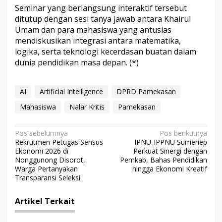
Seminar yang berlangsung interaktif tersebut
ditutup dengan sesi tanya jawab antara Khairul
Umam dan para mahasiswa yang antusias
mendiskusikan integrasi antara matematika,
logika, serta teknologi kecerdasan buatan dalam
dunia pendidikan masa depan. (*)
AI
Artificial Intelligence
DPRD Pamekasan
Mahasiswa
Nalar Kritis
Pamekasan
N
Pos sebelumnya
Pos berikutnya
Rekrutmen Petugas Sensus
IPNU-IPPNU Sumenep
a
Ekonomi 2026 di
Perkuat Sinergi dengan
v
Nonggunong Disorot,
Pemkab, Bahas Pendidikan
Warga Pertanyakan
hingga Ekonomi Kreatif
i
Transparansi Seleksi
g
Artikel Terkait
a
s