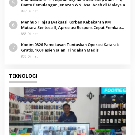
5
Bantu Pemulangan Jenazah WNI Asal Aceh di Malaysia
897 Dilihat
Menhub Tinjau Evakuasi Korban Kebakaran KM
6
Mutiara Sentosa II, Apresiasi Respons Cepat Pemkab
Sumenep
853 Dilihat
Kodim 0826 Pamekasan Tuntaskan Operasi Katarak
7
Gratis, 160 Pasien Jalani Tindakan Medis
833 Dilihat
TEKNOLOGI