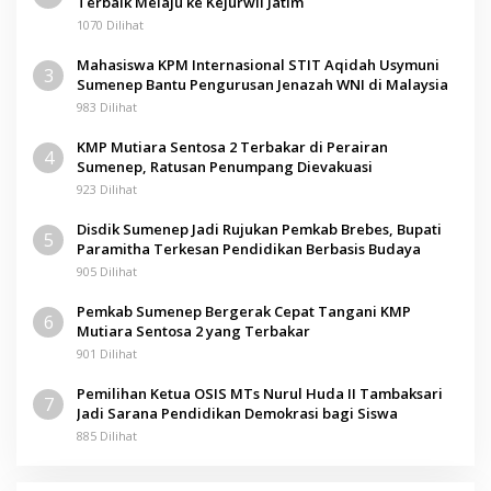
Terbaik Melaju ke Kejurwil Jatim
1070 Dilihat
Mahasiswa KPM Internasional STIT Aqidah Usymuni
3
Sumenep Bantu Pengurusan Jenazah WNI di Malaysia
983 Dilihat
KMP Mutiara Sentosa 2 Terbakar di Perairan
4
Sumenep, Ratusan Penumpang Dievakuasi
923 Dilihat
Disdik Sumenep Jadi Rujukan Pemkab Brebes, Bupati
5
Paramitha Terkesan Pendidikan Berbasis Budaya
905 Dilihat
Pemkab Sumenep Bergerak Cepat Tangani KMP
6
Mutiara Sentosa 2 yang Terbakar
901 Dilihat
Pemilihan Ketua OSIS MTs Nurul Huda II Tambaksari
7
Jadi Sarana Pendidikan Demokrasi bagi Siswa
885 Dilihat