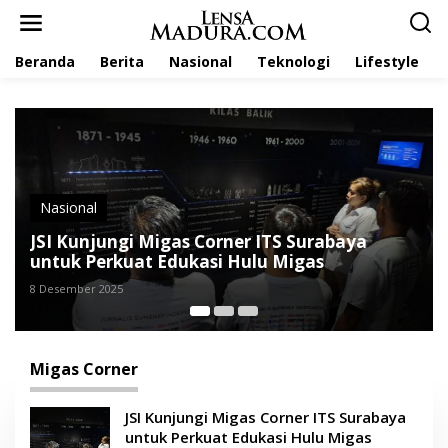
L
e
w
Beranda
Berita
Nasional
Teknologi
Lifestyle
a
t
i
k
e
k
o
n
t
Nasional
e
JSI Kunjungi Migas Corner ITS Surabaya
n
untuk Perkuat Edukasi Hulu Migas
8 Desember 2025
Migas Corner
JSI Kunjungi Migas Corner ITS Surabaya
untuk Perkuat Edukasi Hulu Migas