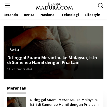
L
e
w
Beranda
Berita
Nasional
Teknologi
Lifestyle
a
t
i
k
e
k
o
n
t
Berita
e
Ditinggal Suami Merantau ke Malaysia, Istri
n
di Sumenep Hamil dengan Pria Lain
14 September 2024
Merantau
Ditinggal Suami Merantau ke Malaysia,
Istri di Sumenep Hamil dengan Pria Lain