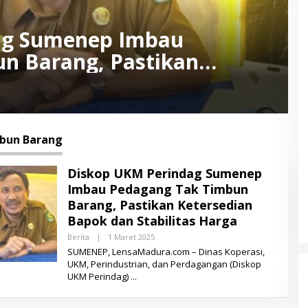
ag Sumenep Imbau
n Barang, Pastikan
an Stabilitas Harga
bun Barang
Diskop UKM Perindag Sumenep
Imbau Pedagang Tak Timbun
Barang, Pastikan Ketersedian
Bapok dan Stabilitas Harga
Berita
|
1 Maret 2025
O
L
SUMENEP, LensaMadura.com – Dinas Koperasi,
E
UKM, Perindustrian, dan Perdagangan (Diskop
H
UKM Perindag)
L
E
N
S