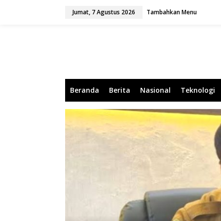
L
Jumat, 7 Agustus 2026
Tambahkan Menu
e
w
a
t
i
k
e
k
o
Beranda
Berita
Nasional
Teknologi
n
t
e
n