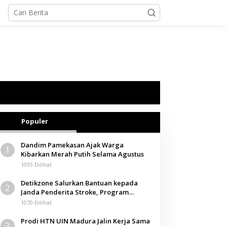
Populer
Dandim Pamekasan Ajak Warga
1
Kibarkan Merah Putih Selama Agustus
1093 Dilihat
Detikzone Salurkan Bantuan kepada
2
Janda Penderita Stroke, Program
Berbagi Masuki Hari ke-61
1070 Dilihat
Prodi HTN UIN Madura Jalin Kerja Sama
3