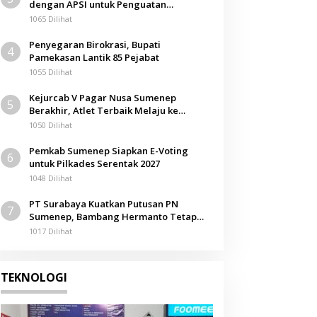
dengan APSI untuk Penguatan
Kompetensi Mahasiswa
1065 Dilihat
Penyegaran Birokrasi, Bupati
4
Pamekasan Lantik 85 Pejabat
1055 Dilihat
Kejurcab V Pagar Nusa Sumenep
5
Berakhir, Atlet Terbaik Melaju ke
Kejurwil Jatim
1050 Dilihat
Pemkab Sumenep Siapkan E-Voting
6
untuk Pilkades Serentak 2027
1048 Dilihat
PT Surabaya Kuatkan Putusan PN
7
Sumenep, Bambang Hermanto Tetap
Dinyatakan Pemilik Sah Tanah di
1017 Dilihat
Pamolokan
TEKNOLOGI