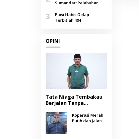
Agustus
Sumandar: Pelabuhan
Pasongsongan, Salopeng,
3
Selendang Benang Merah
Puisi Habis Gelap
Lombang
Terbitlah 404
OPINI
Tata Niaga Tembakau
Berjalan Tanpa
Instrumen, Benarkah
Negara Berpihak
Koperasi Merah
Putih dan Jalan
kepada Petani?
Panjang Menuju
Kesejahteraan